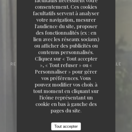
facultatifs nécessitent votre
consentement. Ces cookies
facultatifs servent à analyser
votre navigation, mesurer
l'audience du site, proposer
des fonctionnalités (ex : en
lien avec les réseaux sociaux)
L'Estival
ou afficher des publicités ou
contenus personnalisés.
L'Estival
Cliquez sur « Tout accepter
RESTAURANT D'AMBIANCE
RUE PRINCIPALE
», « Tout refuser » ou «
62179 AUDINGHEN
Personnaliser » pour gérer
vos préférences. Vous
pouvez modifier vos choix à
tout moment en cliquant sur
l'icône représentant un
cookie en bas à gauche des
pages du site.
Tout accepter