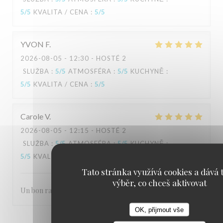
5
/5
KVALITA / CENA
:
5
/5
YVON
F
2026-08-05
- 12:30 - HOSTÉ 2
SLUŽBA
:
5
/5
ATMOSFÉRA
:
5
/5
KUCHYNĚ
:
5
/5
KVALITA / CENA
:
5
/5
Carole
V
2026-08-05
- 12:15 - HOSTÉ 2
SLUŽBA
:
5
/5
ATMOSFÉRA
:
5
/5
KUCHYNĚ
:
5
/5
KVALITA / CENA
:
5
/5
Tato stránka využívá cookies a dává t
výběr, co chceš aktivovat
Un bon rapport qualité prix
OK, přijmout vše
1
2
3