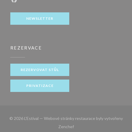
Facebook ((otevře se v novém okně))
NEWSLETTER
REZERVACE
REZERVOVAT STŮL
PRIVATIZACE
© 2026 L'Estival — Webové stránky restaurace byly vytvořeny
((otevře se v novém okně))
Zenchef