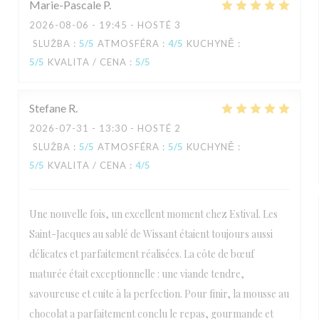
Marie-Pascale
P
2026-08-06
- 19:45 - HOSTÉ 3
SLUŽBA
:
5
/5
ATMOSFÉRA
:
4
/5
KUCHYNĚ
:
5
/5
KVALITA / CENA
:
5
/5
Stefane
R
2026-07-31
- 13:30 - HOSTÉ 2
SLUŽBA
:
5
/5
ATMOSFÉRA
:
5
/5
KUCHYNĚ
:
5
/5
KVALITA / CENA
:
4
/5
Une nouvelle fois, un excellent moment chez Estival. Les
Saint-Jacques au sablé de Wissant étaient toujours aussi
délicates et parfaitement réalisées. La côte de bœuf
maturée était exceptionnelle : une viande tendre,
savoureuse et cuite à la perfection. Pour finir, la mousse au
chocolat a parfaitement conclu le repas, gourmande et