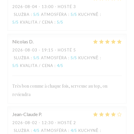
2026-08-04
- 13:00 - HOSTÉ 3
SLUŽBA
:
5
/5
ATMOSFÉRA
:
5
/5
KUCHYNĚ
:
5
/5
KVALITA / CENA
:
5
/5
Nicolas
D
2026-08-03
- 19:15 - HOSTÉ 5
SLUŽBA
:
5
/5
ATMOSFÉRA
:
5
/5
KUCHYNĚ
:
5
/5
KVALITA / CENA
:
4
/5
Très bon comme à chaque fois, serveuse au top, on
reviendra
Jean-Claude
P
2026-08-02
- 12:30 - HOSTÉ 2
SLUŽBA
:
4
/5
ATMOSFÉRA
:
4
/5
KUCHYNĚ
: