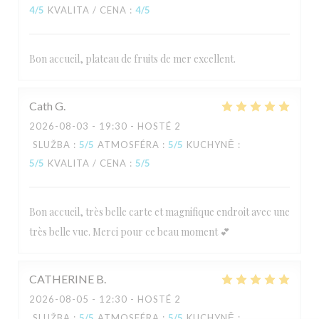
4
/5
KVALITA / CENA
:
4
/5
Bon accueil, plateau de fruits de mer excellent.
L'Estival
Cath
G
2026-08-03
- 19:30 - HOSTÉ 2
SLUŽBA
:
5
/5
ATMOSFÉRA
:
5
/5
KUCHYNĚ
:
5
/5
KVALITA / CENA
:
5
/5
Bon accueil, très belle carte et magnifique endroit avec une
très belle vue. Merci pour ce beau moment 💕
CATHERINE
B
2026-08-05
- 12:30 - HOSTÉ 2
SLUŽBA
:
5
/5
ATMOSFÉRA
:
5
/5
KUCHYNĚ
: