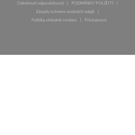
Odmítnutí odpovědnosti
PODMÍNKY POUŽITÍ
((otevře se v novém okně))
((otevře se v novém 
Zásady ochrany osobních údajů
((otevře se v novém okně))
Politika ohledně cookies
Pristupnost
((otevře se v novém okně))
((otevře se v novém 