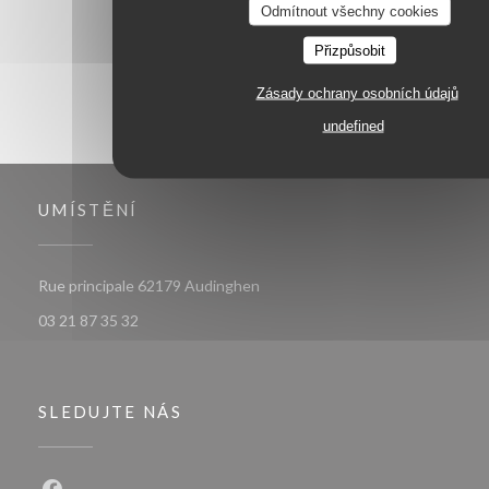
Odmítnout všechny cookies
Přizpůsobit
Zásady ochrany osobních údajů
undefined
UMÍSTĚNÍ
((otevře se v novém okně))
Rue principale 62179 Audinghen
03 21 87 35 32
SLEDUJTE NÁS