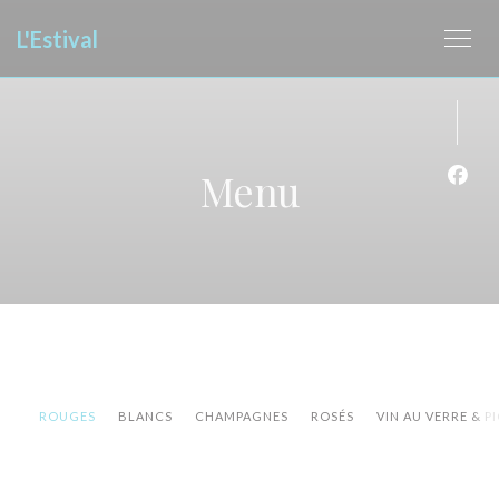
Panel pro správu cookies
L'Estival
Menu
Face
ROUGES
BLANCS
CHAMPAGNES
ROSÉS
VIN AU VERRE & P