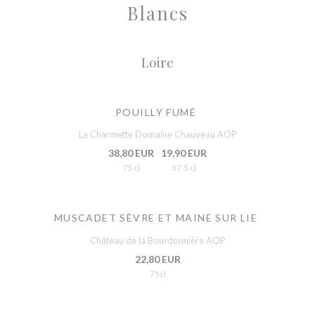
Blancs
Loire
POUILLY FUMÉ
La Charmette Domaine Chauveau AOP
38,80 EUR
19,90 EUR
75 cl
37,5 cl
MUSCADET SÈVRE ET MAINE SUR LIE
Château de la Bourdonnière AOP
22,80 EUR
75cl