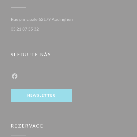
((otevře se v novém okně))
Rue principale 62179 Audinghen
03 21 87 35 32
SLEDUJTE NÁS
Facebook ((otevře se v novém okně))
NEWSLETTER
REZERVACE