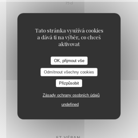
75 cl
Bourgogne Beaujolais
Tato stránka využívá cookies
a dává ti na výběr, co chceš
aktivovat
BOURGOGNE CHARDONNAY
Domaine Perrachon AOP
OK, přijmout vše
6,90 EUR
29,80 EUR
L'Estival
15 cl
75 cl
Odmítnout všechny cookies
Přizpůsobit
MACON VILLAGES
Zásady ochrany osobních údajů
Domaine Louis Latour AOP
undefined
33,80 EUR
17,80 EUR
75 cl
37,5cl
ST VÉRAN