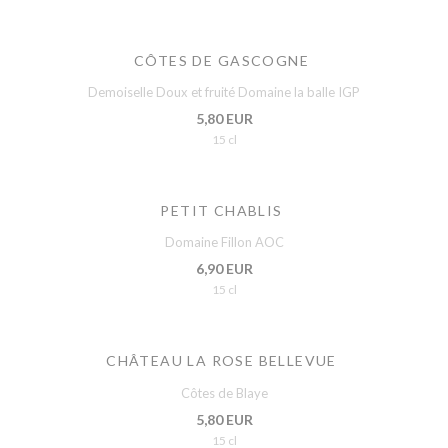
CÔTES DE GASCOGNE
Demoiselle Doux et fruité Domaine la balle IGP
5,80 EUR
15 cl
PETIT CHABLIS
Domaine Fillon AOC
6,90 EUR
15 cl
CHÂTEAU LA ROSE BELLEVUE
Côtes de Blaye
5,80 EUR
15 cl