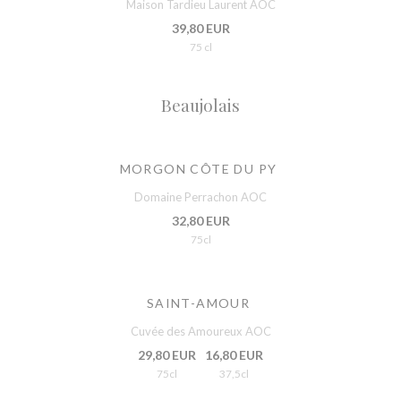
Maison Tardieu Laurent AOC
39,80 EUR
75 cl
Beaujolais
MORGON CÔTE DU PY
Domaine Perrachon AOC
32,80 EUR
75cl
SAINT-AMOUR
Cuvée des Amoureux AOC
29,80 EUR
16,80 EUR
75cl
37,5cl