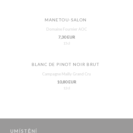
MANETOU-SALON
Domaine Fournier AOC
7,30 EUR
15cl
BLANC DE PINOT NOIR BRUT
Campagne Mailly Grand Cru
10,80 EUR
12cl
UMÍSTĚNÍ