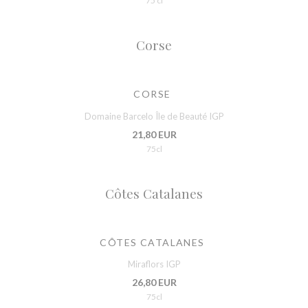
75 cl
Corse
CORSE
Domaine Barcelo Île de Beauté IGP
21,80 EUR
75cl
Côtes Catalanes
CÔTES CATALANES
Miraflors IGP
26,80 EUR
75cl