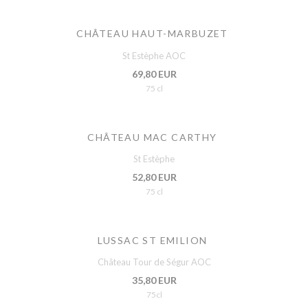
CHÂTEAU HAUT-MARBUZET
St Estèphe AOC
69,80 EUR
75 cl
CHÂTEAU MAC CARTHY
St Estèphe
52,80 EUR
75 cl
LUSSAC ST EMILION
Château Tour de Ségur AOC
35,80 EUR
75cl