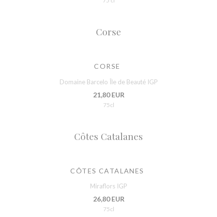
75 cl
Corse
CORSE
Domaine Barcelo Île de Beauté IGP
21,80 EUR
75cl
Côtes Catalanes
CÔTES CATALANES
Miraflors IGP
26,80 EUR
75cl