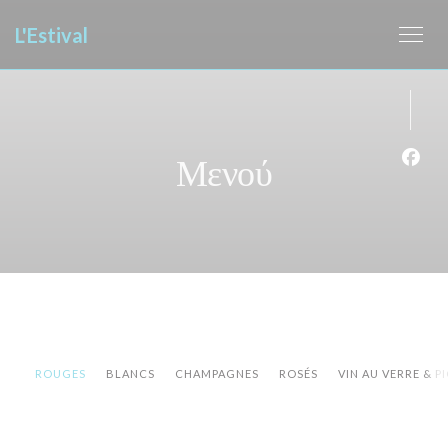
Πίνακας διαχείρισης "Μπισκότων" (Cookies)
L'Estival
Μενού
Face
ROUGES
BLANCS
CHAMPAGNES
ROSÉS
VIN AU VERRE & P