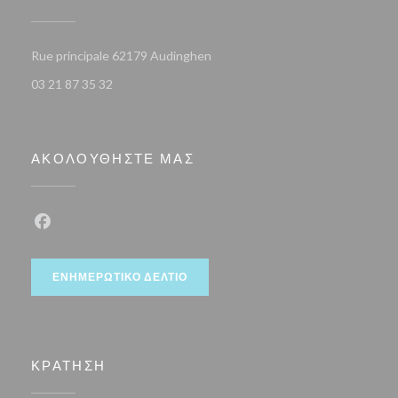
((ανοίγει σε νέο παράθυρο))
Rue principale 62179 Audinghen
03 21 87 35 32
ΑΚΟΛΟΥΘΉΣΤΕ ΜΑΣ
Facebook ((ανοίγει σε νέο παράθυρο))
ΕΝΗΜΕΡΩΤΙΚΌ ΔΕΛΤΊΟ
ΚΡΆΤΗΣΗ