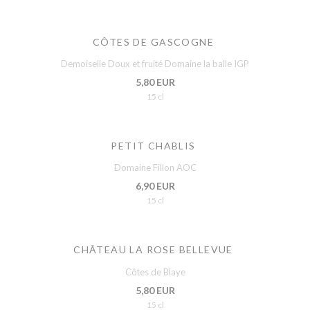
CÔTES DE GASCOGNE
Demoiselle Doux et fruité Domaine la balle IGP
5,80 EUR
15 cl
PETIT CHABLIS
Domaine Fillon AOC
6,90 EUR
15 cl
CHÂTEAU LA ROSE BELLEVUE
Côtes de Blaye
5,80 EUR
15 cl