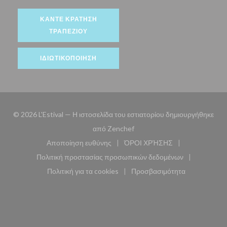
ΚΆΝΤΕ ΚΡΆΤΗΣΗ
ΤΡΑΠΕΖΙΟΎ
ΙΔΙΩΤΙΚΟΠΟΊΗΣΗ
© 2026 L'Estival — Η ιστοσελίδα του εστιατορίου δημιουργήθηκε
((ανοίγει σε νέο παράθυρο))
από
Zenchef
Αποποίηση ευθύνης
ΌΡΟΙ ΧΡΉΣΗΣ
((ανοίγει σε νέο παράθυρο))
((ανοίγει σε νέο παράθυ
Πολιτική προστασίας προσωπικών δεδομένων
((ανοίγει σε νέο παράθυρο))
Πολιτική για τα cookies
Προσβασιμότητα
((ανοίγει σε νέο παράθυρο))
((ανοίγει σε νέο παρά