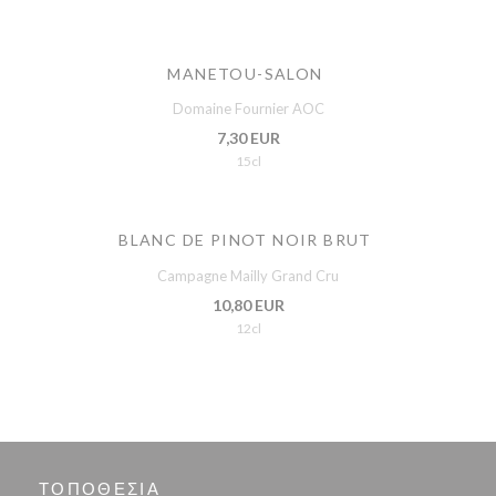
MANETOU-SALON
Domaine Fournier AOC
7,30 EUR
15cl
BLANC DE PINOT NOIR BRUT
Campagne Mailly Grand Cru
10,80 EUR
12cl
ΤΟΠΟΘΕΣΊΑ