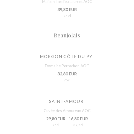
Maison Tardieu Laurent AOC
39,80 EUR
75 cl
Beaujolais
MORGON CÔTE DU PY
Domaine Perrachon AOC
32,80 EUR
75cl
SAINT-AMOUR
Cuvée des Amoureux AOC
29,80 EUR
16,80 EUR
75cl
37,5cl