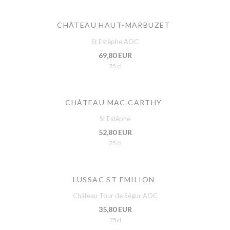
CHÂTEAU HAUT-MARBUZET
St Estèphe AOC
69,80 EUR
75 cl
CHÂTEAU MAC CARTHY
St Estèphe
52,80 EUR
75 cl
LUSSAC ST EMILION
Château Tour de Ségur AOC
35,80 EUR
75cl