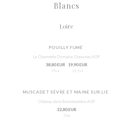
Blancs
Loire
POUILLY FUMÉ
La Charmette Domaine Chauveau AOP
38,80 EUR
19,90 EUR
75 cl
37,5 cl
MUSCADET SÈVRE ET MAINE SUR LIE
Château de la Bourdonnière AOP
22,80 EUR
75cl