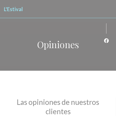
Personalización de sus opciones de cookies
L'Estival
Opiniones
Face
Las opiniones de nuestros
clientes