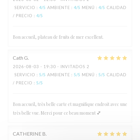
SERVICIO
:
4
/5
AMBIENTE
:
4
/5
MENÚ
:
4
/5
CALIDAD
/ PRECIO
:
4
/5
L'Estival
Bon accueil, plateau de fruits de mer excellent.
Cath
G
2026-08-03
- 19:30 - INVITADOS 2
SERVICIO
:
5
/5
AMBIENTE
:
5
/5
MENÚ
:
5
/5
CALIDAD
/ PRECIO
:
5
/5
Bon accueil, très belle carte et magnifique endroit avec une
très belle vue. Merci pour ce beau moment 💕
CATHERINE
B