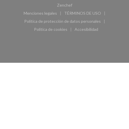
((abre en una nueva ventana))
Zenchef
Menciones legales
TÉRMINOS DE USO
((abre en una nueva ventana))
((abre en una nueva ven
Política de protección de datos personales
((abre en una nueva ventana))
Política de cookies
Accesibilidad
((abre en una nueva ventana))
((abre en una nueva ven