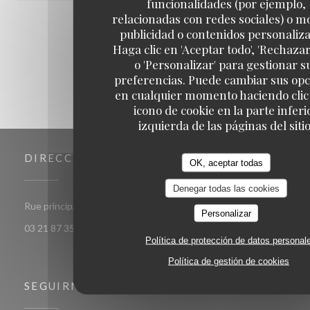
funcionalidades (por ejemplo,
relacionadas con redes sociales) o m
1
2
3
publicidad o contenidos personaliz
Haga clic en 'Aceptar todo', 'Rechazar
o 'Personalizar' para gestionar s
preferencias. Puede cambiar sus op
en cualquier momento haciendo clic 
icono de cookie en la parte inferi
izquierda de las páginas del sitio
DIRECCIÓN
OK, aceptar todas
Denegar todas las cookies
((abre en una nueva ventana))
Rue principale 62179 Audinghen
Personalizar
03 21 87 35 32
Política de protección de datos personal
Política de gestión de cookies
SEGUIRNOS