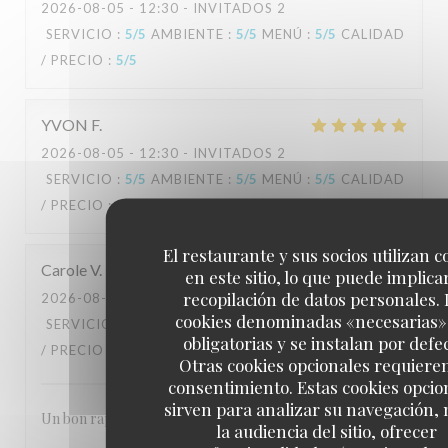
2026-08-05
- 12:30 - INVITADOS 2
SERVICIO
:
5
/5
AMBIENTE
:
5
/5
MENÚ
:
5
/5
CALIDAD
/ PRECIO
:
5
/5
YVON
F
2026-08-05
- 12:30 - INVITADOS 2
SERVICIO
:
5
/5
AMBIENTE
:
5
/5
MENÚ
:
5
/5
CALIDAD
/ PRECIO
:
5
/5
El restaurante y sus socios utilizan c
Carole
V
en este sitio, lo que puede implicar
recopilación de datos personales. 
2026-08-05
- 12:15 - INVITADOS 2
cookies denominadas «necesarias»
SERVICIO
:
5
/5
AMBIENTE
:
5
/5
MENÚ
:
5
/5
CALIDAD
obligatorias y se instalan por defe
/ PRECIO
:
5
/5
Otras cookies opcionales requiere
consentimiento. Estas cookies opcio
sirven para analizar su navegación,
Un bon rapport qualité prix
la audiencia del sitio, ofrecer