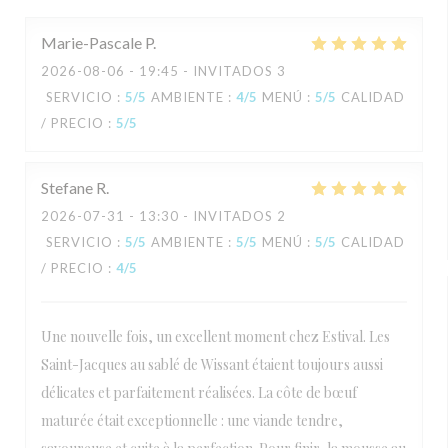
Marie-Pascale
P
2026-08-06
- 19:45 - INVITADOS 3
SERVICIO
:
5
/5
AMBIENTE
:
4
/5
MENÚ
:
5
/5
CALIDAD
/ PRECIO
:
5
/5
Stefane
R
2026-07-31
- 13:30 - INVITADOS 2
SERVICIO
:
5
/5
AMBIENTE
:
5
/5
MENÚ
:
5
/5
CALIDAD
/ PRECIO
:
4
/5
Une nouvelle fois, un excellent moment chez Estival. Les
Saint-Jacques au sablé de Wissant étaient toujours aussi
délicates et parfaitement réalisées. La côte de bœuf
maturée était exceptionnelle : une viande tendre,