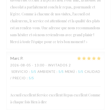
savoureuse et cuite à la perfection. Pour finir, la mousse au
chocolat a parfaitement conclu le repas, gourmande et
légère. Comme à chacune de nos visites, l'accueil est
chaleureux, le service est attentionné et la qualité des plats
est au rendez-vous. Une adresse que nous recommandons
sans hésiter et où nous reviendrons avec grand plaisir !
Merci à toute l'équipe pour ce très bon moment ! »
Marc
P
2026-08-05
- 13:00 - INVITADOS 2
SERVICIO
:
5
/5
AMBIENTE
:
5
/5
MENÚ
:
5
/5
CALIDAD
/ PRECIO
:
5
/5
Accueil excellent Service excellent Repas excellent Comme
à chaque fois Rien à dire