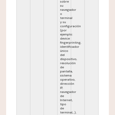
sobre
su
navegador
o
terminal
y su
configuración
(por
ejemplo:
device
fingerprinting,
identificador
único
del
dispositivo,
resolución
de
pantalla,
sistema
operativo,
dirección
IP,
navegador
de
Internet,
tipo
de
terminal,...),