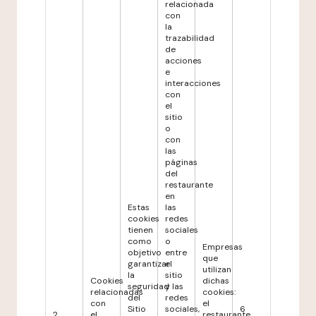
relacionada
con
la
trazabilidad
de
acciones
e
interacciones
con
el
sitio
o
con
las
páginas
del
restaurante
en
Estas
las
cookies
redes
tienen
sociales
como
o
Empresas
objetivo
entre
que
garantizar
el
utilizan
la
sitio
Cookies
dichas
seguridad
y las
relacionadas
cookies:
del
redes
con
el
Sitio
sociales,
6
2
el
restaurante