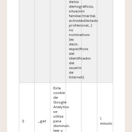
datos
demográficos,
situación
familiar/marital,
actividad/estado
profesional,...)
no
nominativos
(es
decir,
específicos
del
identificador
del
usuario
de
Internet).
Esta
cookie
de
Google
Analytics
se
utiliza
1
2
_gat
para
minuto
disminuir,
leer y