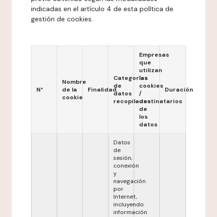
indicadas en el artículo 4 de esta política de
gestión de cookies.
Empresas
que
utilizan
Categorías
las
Nombre
de
cookies
N°
de la
Finalidad
Duración
datos
/
cookie
recopilados
destinatarios
de
los
datos
Datos
de
sesión,
conexión
y
navegación
por
Internet,
incluyendo
información