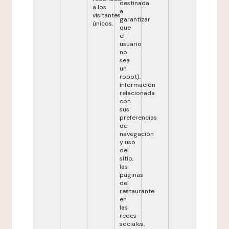
destinada
a los
a
visitantes
garantizar
únicos.
que
el
usuario
no
sea
un
robot),
información
relacionada
con
sus
preferencias
de
navegación
y uso
del
sitio,
las
páginas
del
restaurante
en
las
redes
sociales,