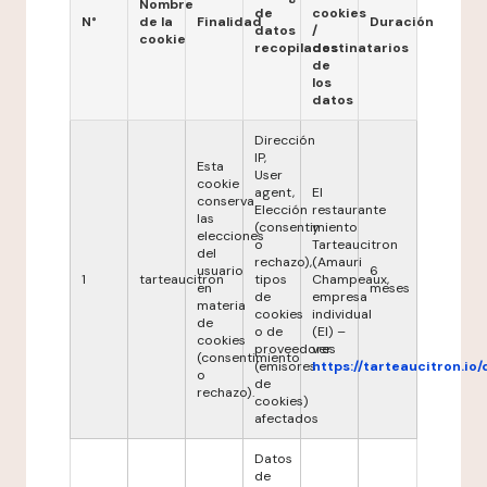
Nombre
de
cookies
N°
de la
Finalidad
Duración
datos
/
cookie
recopilados
destinatarios
de
los
datos
Dirección
IP,
Esta
User
cookie
agent,
El
conserva
Elección
restaurante
las
(consentimiento
y
elecciones
o
Tarteaucitron
del
rechazo),
(Amauri
usuario
6
1
tarteaucitron
tipos
Champeaux,
en
meses
de
empresa
materia
cookies
individual
de
o de
(EI) –
cookies
proveedores
ver
(consentimiento
(emisores
https://tarteaucitron.io/
o
de
rechazo).
cookies)
afectados
Datos
de