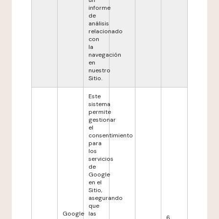
un
informe
de
análisis
relacionado
con
la
navegación
en
nuestro
Sitio.
Este
sistema
permite
gestionar
el
consentimiento
para
los
servicios
de
Google
en el
Sitio,
asegurando
que
Google
las
6