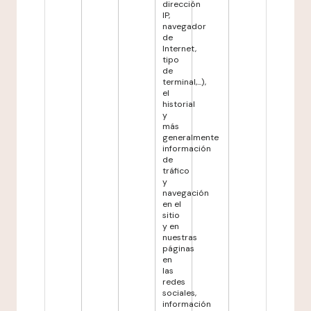
dirección
IP,
navegador
de
Internet,
tipo
de
terminal,...),
el
historial
y
más
generalmente
información
de
tráfico
y
navegación
en el
sitio
y en
nuestras
páginas
en
las
redes
sociales,
información