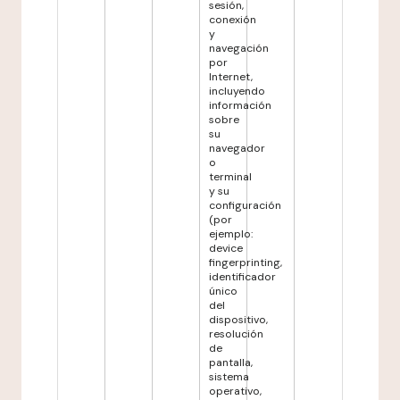
sesión,
conexión
y
navegación
por
Internet,
incluyendo
información
sobre
su
navegador
o
terminal
y su
configuración
(por
ejemplo:
device
fingerprinting,
identificador
único
del
dispositivo,
resolución
de
pantalla,
sistema
operativo,