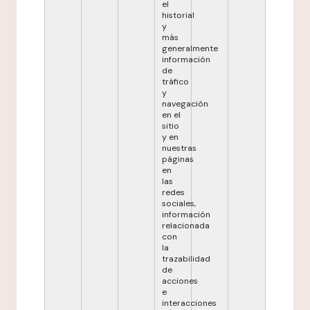
el
historial
y
más
generalmente
información
de
tráfico
y
navegación
en el
sitio
y en
nuestras
páginas
en
las
redes
sociales,
información
relacionada
con
la
trazabilidad
de
acciones
e
interacciones