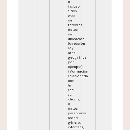
o
incluso
sitios
web
de
terceros,
datos
de
ubicación
(dirección
IP y
área
geográfica
por
ejemplo),
información
relacionada
con
la
red,
su
idioma,
o
datos
personales
(edad,
género,
intereses,