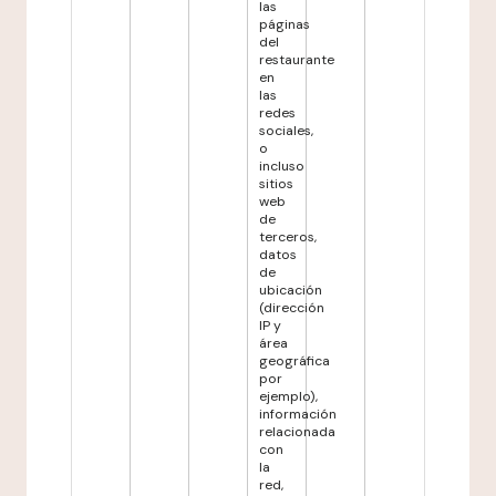
las
páginas
del
restaurante
en
las
redes
sociales,
o
incluso
sitios
web
de
terceros,
datos
de
ubicación
(dirección
IP y
área
geográfica
por
ejemplo),
información
relacionada
con
la
red,