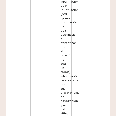
información
tipo
"puntuación"
(por
ejemplo:
puntuación
de
bot
destinada
a
garantizar
que
el
usuario
no
sea
un
robot),
información
relacionada
con
sus
preferencias
de
navegación
y uso
del
sitio,