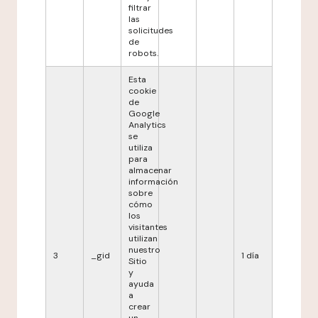
filtrar
las
solicitudes
de
robots.
Esta
cookie
de
Google
Analytics
se
utiliza
para
almacenar
información
sobre
cómo
los
visitantes
utilizan
nuestro
3
_gid
1 día
Sitio
y
ayuda
a
crear