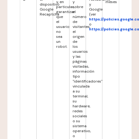
y, en
y
meses
dispositivo
y
particular,
sobre
Google
Google
garantizar
el
Recaptcha
(ver
que
número
https://policies.google.
el
de
o
usuario
visitantes,
https://policies.google.
no
el
sea
origen
un
de
robot.
los
usuarios
y las
páginas
visitadas,
información
tipo
"identificadores"
vinculada
a su
terminal,
su
hardware,
redes
sociales
o su
sistema
operativo,
o