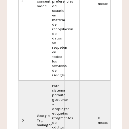
4
consent
preferencias
meses
mode
del
usuario
en
materia
de
recopilación
de
datos
se
respeten
en
todos
los
servicios
de
Google.
Este
sistema
permite
gestionar
y
desplegar
etiquetas
Google
(fragmentos
6
5
Tag
de
meses
manager
código