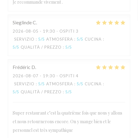
Je recommande vivement .
Sieglinde
C
2026-08-05
- 19:30 - OSPITI 3
SERVIZIO
:
5
/5
ATMOSFERA
:
5
/5
CUCINA
:
5
/5
QUALITÀ / PREZZO
:
5
/5
Frédéric
D
2026-08-07
- 19:30 - OSPITI 4
SERVIZIO
:
5
/5
ATMOSFERA
:
5
/5
CUCINA
:
5
/5
QUALITÀ / PREZZO
:
5
/5
Super restaurant c’est la quatrième fois que nous y allons
et nous retournerons encore. On y mange bien et le
personnel est très sympathique