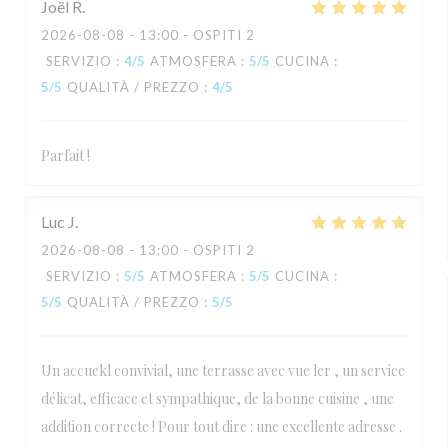
Joël
R
2026-08-08
- 13:00 - OSPITI 2
SERVIZIO
:
4
/5
ATMOSFERA
:
5
/5
CUCINA
:
5
/5
QUALITÀ / PREZZO
:
4
/5
Parfait !
Luc
J
2026-08-08
- 13:00 - OSPITI 2
SERVIZIO
:
5
/5
ATMOSFERA
:
5
/5
CUCINA
:
5
/5
QUALITÀ / PREZZO
:
5
/5
Un accuekl convivial, une terrasse avec vue ler , un service
délicat, efficace et sympathique, de la bonne cuisine , une
addition correcte ! Pour tout dire : une excellente adresse .