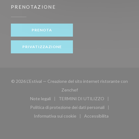
PRENOTAZIONE
PRENOTA
PRIVATIZZAZIONE
© 2026 L'Estival — Creazione del sito internet ristorante con
((apre una nuova finestra))
Zenchef
Note legali
TERMINI DI UTILIZZO
((apre una nuova finestra))
((apre una nuova finestra))
Politica di protezione dei dati personali
((apre una nuova finestra))
Informativa sui cookie
Accessibilita
((apre una nuova finestra))
((apre una nuova finest