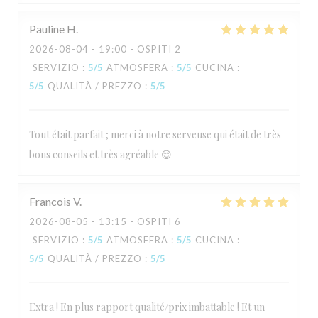
Pauline
H
2026-08-04
- 19:00 - OSPITI 2
SERVIZIO
:
5
/5
ATMOSFERA
:
5
/5
CUCINA
:
5
/5
QUALITÀ / PREZZO
:
5
/5
Tout était parfait ; merci à notre serveuse qui était de très
bons conseils et très agréable 😊
Francois
V
2026-08-05
- 13:15 - OSPITI 6
SERVIZIO
:
5
/5
ATMOSFERA
:
5
/5
CUCINA
:
5
/5
QUALITÀ / PREZZO
:
5
/5
Extra ! En plus rapport qualité/prix imbattable ! Et un