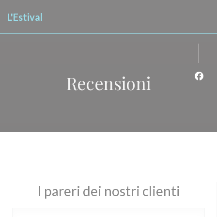
Personalizzazione delle tue scelte sui cookie
L'Estival
Recensioni
Face
I pareri dei nostri clienti