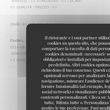
SERVIZIO
:
5
/5
ATMOSFERA
:
5
/5
CUCINA
:
5
/5
QUALITÀ / PREZZO
:
5
/5
Qualité des plats et très bon service
Il ristorante e i suoi partner utiliz
Elodie
L
cookies su questo sito, che poss
2026-08-07
- 12:15 - OSPITI 4
comportare la raccolta di dati person
cookies denominati «necessari» s
SERVIZIO
:
5
/5
ATMOSFERA
:
4
/5
CUCINA
:
obbligatori e installati per imposta
5
/5
QUALITÀ / PREZZO
:
4
/5
predefinita. Altri cookies opziona
richiedono il tuo consenso. Questi c
opzionali servono per analizzare la
1
2
3
navigazione, misurare l'audience del
fornire funzionalità (ad esempio, leg
social network) o visualizzare pubbli
contenuti personalizzati. Clicca su 'A
tutto', 'Rifiuta tutto' o 'Personalizza
gestire le tue preferenze. Puoi modi