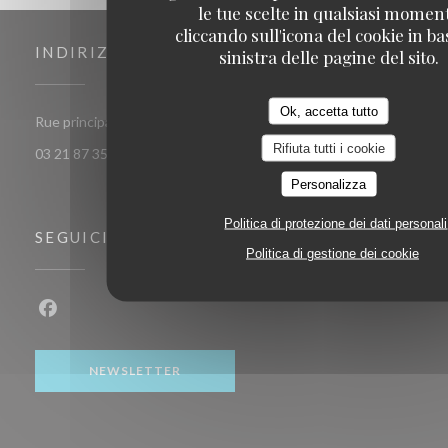
le tue scelte in qualsiasi momen
cliccando sull'icona del cookie in ba
INDIRIZZO
sinistra delle pagine del sito.
Ok, accetta tutto
((apre una nuova finestra))
Rue principale 62179 Audinghen
Rifiuta tutti i cookie
03 21 87 35 32
Personalizza
Politica di protezione dei dati personali
SEGUICI
Politica di gestione dei cookie
Facebook ((apre una nuova finestra))
NEWSLETTER