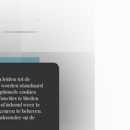
.nl
. Voor meer informatie over
 leiden tot de
en worden standaard
ptionele cookies
uncties te bieden
 of inhoud weer te
orkeuren te beheren.
inksonder op de