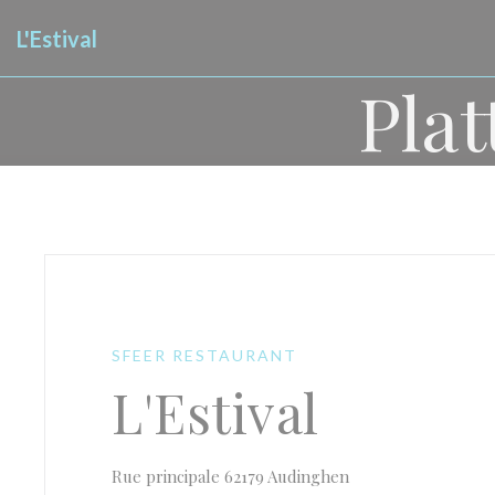
Cookies beheer paneel
L'Estival
Pla
SFEER RESTAURANT
L'Estival
((opent in een nieu
Rue principale 62179 Audinghen