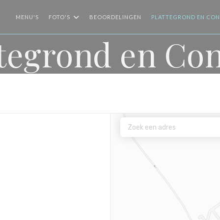
MENU'S
FOTO'S
BEOORDELINGEN
PLATTEGROND EN CO
ttegrond en Con
w venster))