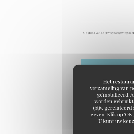
Op grond van de privacywetgeving heeft
Het restauran
verzameling van pe
geïnstalleerd. 
worden gebruikt 
(bijv. gerelateer
geven. Klik op 'OK,
U kunt uw keuz