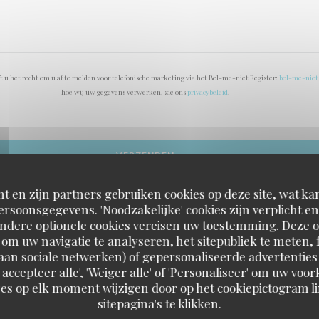
 u het recht om u af te melden voor telefonische marketing via het Bel-me-niet Register:
bel-me-niet
hoe wij uw gegevens verwerken, zie ons
privacybeleid
.
t en zijn partners gebruiken cookies op deze site, wat kan
rsoonsgegevens. 'Noodzakelijke' cookies zijn verplicht 
Andere optionele cookies vereisen uw toestemming. Deze o
om uw navigatie te analyseren, het sitepubliek te meten, f
d aan sociale netwerken) of gepersonaliseerde advertenties
 accepteer alle', 'Weiger alle' of 'Personaliseer' om uw vo
es op elk moment wijzigen door op het cookiepictogram l
L'Estival
sitepagina's te klikken.