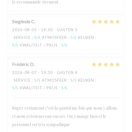
Je recommande vivement .
Sieglinde
C
2026-08-05
- 19:30 - GASTEN 3
SERVICE
:
5
/5
ATMOSFEER
:
5
/5
KEUKEN
:
5
/5
KWALITEIT / PRIJS
:
5
/5
Frédéric
D
2026-08-07
- 19:30 - GASTEN 4
SERVICE
:
5
/5
ATMOSFEER
:
5
/5
KEUKEN
:
5
/5
KWALITEIT / PRIJS
:
5
/5
Super restaurant c’est la quatrième fois que nous y allons
et nous retournerons encore. On y mange bien et le
personnel est très sympathique