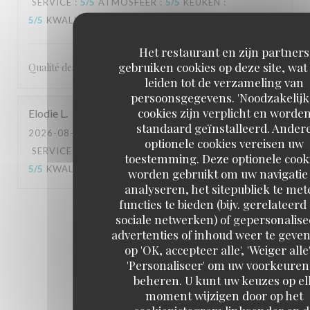
SERVICE
:
5
/5
ATMOSFEER
:
5
/5
KEUKEN
:
5
/5
KWALITEIT / PRIJS
:
5
/5
Het restaurant en zijn partners
gebruiken cookies op deze site, wat
Qualité des plats et très bon service
leiden tot de verzameling van
persoonsgegevens. 'Noodzakelijk
cookies zijn verplicht en worde
Elodie
L
standaard geïnstalleerd. Ander
2026-08-07
- 12:15 - GASTEN 4
optionele cookies vereisen uw
SERVICE
:
5
/5
ATMOSFEER
:
4
/5
KEUKEN
:
toestemming. Deze optionele cook
5
/5
KWALITEIT / PRIJS
:
4
/5
worden gebruikt om uw navigatie 
analyseren, het sitepubliek te met
functies te bieden (bijv. gerelateerd
1
2
3
sociale netwerken) of gepersonalis
advertenties of inhoud weer te geven
op 'OK, accepteer alle', 'Weiger alle'
'Personaliseer' om uw voorkeuren
beheren. U kunt uw keuzes op el
moment wijzigen door op het