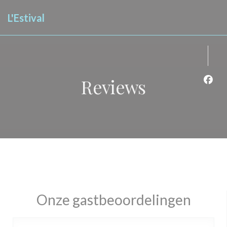
Cookies beheer paneel
L'Estival
Reviews
Face
Onze gastbeoordelingen