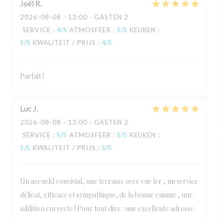
Joël
R
2026-08-08
- 13:00 - GASTEN 2
SERVICE
:
4
/5
ATMOSFEER
:
5
/5
KEUKEN
:
5
/5
KWALITEIT / PRIJS
:
4
/5
Parfait !
Luc
J
2026-08-08
- 13:00 - GASTEN 2
SERVICE
:
5
/5
ATMOSFEER
:
5
/5
KEUKEN
:
5
/5
KWALITEIT / PRIJS
:
5
/5
Un accuekl convivial, une terrasse avec vue ler , un service
délicat, efficace et sympathique, de la bonne cuisine , une
addition correcte ! Pour tout dire : une excellente adresse .