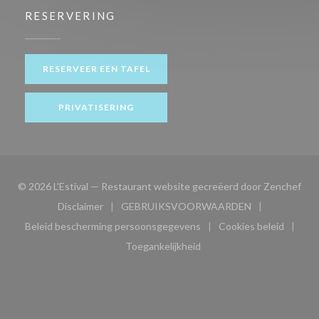
RESERVERING
RESERVEER EEN TAFEL
PRIVATISERING
((op
© 2026 L'Estival — Restaurant website gecreëerd door
Zenchef
Disclaimer
GEBRUIKSVOORWAARDEN
((opent in een nieuw venster))
((opent in een nieuw venster
Beleid bescherming persoonsgegevens
Cookies beleid
((opent in een nieuw venster))
((opent in ee
Toegankelijkheid
((opent in een nieuw venster))