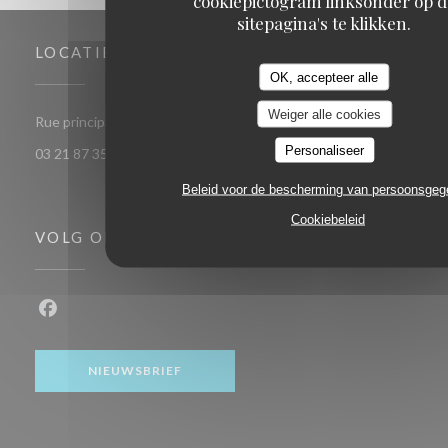
cookiepictogram linksonder op d
sitepagina's te klikken.
LOCATIE
OK, accepteer alle
Weiger alle cookies
((opent in een nieuw venster))
Rue principale 62179 Audinghen
Personaliseer
03 21 87 35 32
Beleid voor de bescherming van persoonsge
Cookiebeleid
VOLG ONS
Facebook ((opent in een nieuw venster))
NIEUWSBRIEF