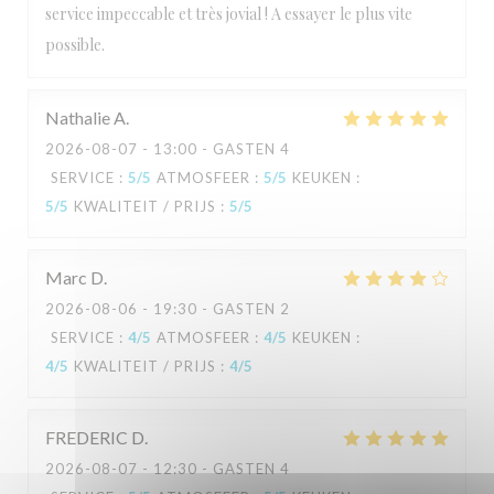
L'Estival
service impeccable et très jovial ! A essayer le plus vite
possible.
Nathalie
A
2026-08-07
- 13:00 - GASTEN 4
SERVICE
:
5
/5
ATMOSFEER
:
5
/5
KEUKEN
:
5
/5
KWALITEIT / PRIJS
:
5
/5
Marc
D
2026-08-06
- 19:30 - GASTEN 2
SERVICE
:
4
/5
ATMOSFEER
:
4
/5
KEUKEN
:
4
/5
KWALITEIT / PRIJS
:
4
/5
FREDERIC
D
2026-08-07
- 12:30 - GASTEN 4