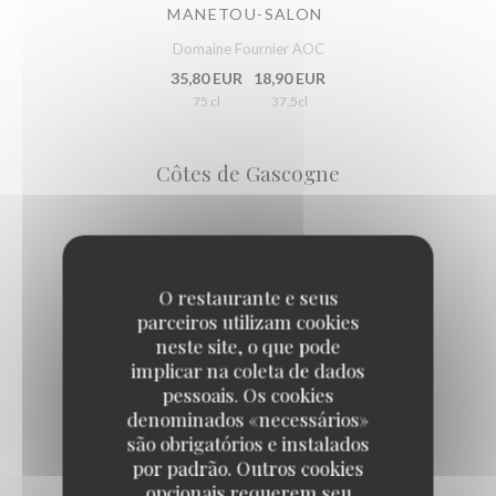
MANETOU-SALON
Domaine Fournier AOC
35,80 EUR
18,90 EUR
75 cl
37,5cl
Côtes de Gascogne
CÔTES DE GASCOGNE
Demoiselle Doux et fruité Domaine la balle IGP
O restaurante e seus
26,80 EUR
parceiros utilizam cookies
75 cl
neste site, o que pode
implicar na coleta de dados
pessoais. Os cookies
denominados «necessários»
CÔTES DE GASCOGNE
são obrigatórios e instalados
Domaine Guillaman IGP
por padrão. Outros cookies
26,80 EUR
opcionais requerem seu