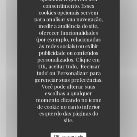
75 cl
consentimento. Esses
cookies opcionais servem
para analisar sua navegação,
Bourgogne Beaujolais
medir a audiência do site,
oferecer funcionalidades
(por exemplo, relacionadas
BOURGOGNE CHARDONNAY
às redes sociais) ou exibir
publicidade ou conteúdos
Domaine Perrachon AOP
personalizados. Clique em
L'Estival
6,90 EUR
29,80 EUR
'OK, aceitar tudo', 'Recusar
15 cl
75 cl
tudo' ou 'Personalizar' para
gerenciar suas preferências.
Você pode alterar suas
MACON VILLAGES
escolhas a qualquer
momento clicando no ícone
Domaine Louis Latour AOP
de cookie no canto inferior
33,80 EUR
17,80 EUR
esquerdo das páginas do
75 cl
37,5cl
site.
ST VÉRAN
OK, aceitar tudo