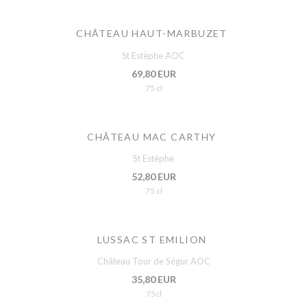
CHÂTEAU HAUT-MARBUZET
St Estèphe AOC
69,80 EUR
75 cl
CHÂTEAU MAC CARTHY
St Estèphe
52,80 EUR
75 cl
LUSSAC ST EMILION
Château Tour de Ségur AOC
35,80 EUR
75cl