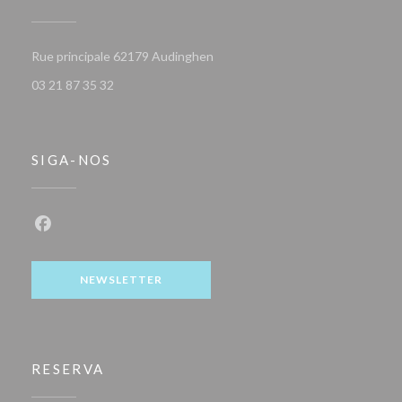
((abre numa nova janela))
Rue principale 62179 Audinghen
03 21 87 35 32
SIGA-NOS
Facebook ((abre numa nova janela))
NEWSLETTER
RESERVA