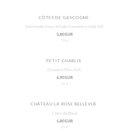
CÔTES DE GASCOGNE
Demoiselle Doux et fruité Domaine la balle IGP
5,80 EUR
15 cl
PETIT CHABLIS
Domaine Fillon AOC
6,90 EUR
15 cl
CHÂTEAU LA ROSE BELLEVUE
Côtes de Blaye
5,80 EUR
15 cl