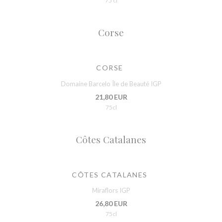
75 cl
Corse
CORSE
Domaine Barcelo Île de Beauté IGP
21,80 EUR
75cl
Côtes Catalanes
CÔTES CATALANES
Miraflors IGP
26,80 EUR
75cl