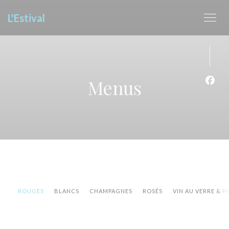
Painel de Gerenciamento de Cookies
L'Estival
Menus
Face
ROUGES
BLANCS
CHAMPAGNES
ROSÉS
VIN AU VERRE & P