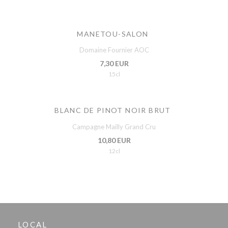
MANETOU-SALON
Domaine Fournier AOC
7,30 EUR
15cl
BLANC DE PINOT NOIR BRUT
Campagne Mailly Grand Cru
10,80 EUR
12cl
LOCAL