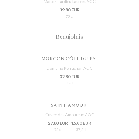
Maison Tardieu Laurent AOC
39,80 EUR
75 cl
Beaujolais
MORGON CÔTE DU PY
Domaine Perrachon AOC
32,80 EUR
75cl
SAINT-AMOUR
Cuvée des Amoureux AOC
29,80 EUR
16,80 EUR
75cl
37,5cl