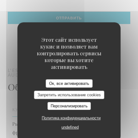
Этот сайт использует
кукис и позволяет вам
контролировать сервисы
которые вы хотите
активировать
L'ESTIVAL
РЕСТОРАН AMBIENCE
AUDINGHEN
L'Estival
Общая информация
Ок, все активировать
Запретить использование cookies
Персонализировать
КУХНЯ
Политика конфиденциальности
Рыба и морепродукты, Традиционный
undefined
французский, Традиционная кухня