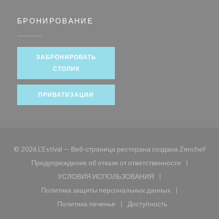
БРОНИРОВАНИЕ
ЗАБРОНИРОВАТЬ
СТОЛИК
ПРИВАТИЗАЦИИ
((от
© 2026 L'Estival — Веб-страница ресторана создана
Zenchef
Предупреждение об отказе от ответственности
((открывается в новом окне))
УСЛОВИЯ ИСПОЛЬЗОВАНИЯ
((открывается в новом окне))
Политика защиты персональных данных
((открывается в новом окне))
Политика печенье
Доступность
((открывается в новом окне))
((открывается в новом 