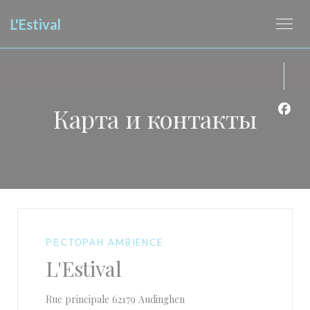
Панель управления cookies
L'Estival
Карта и контакты
Face
РЕСТОРАН AMBIENCE
L'Estival
((открывается в новом окн
Rue principale 62179 Audinghen