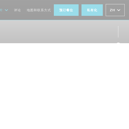
ZH
片
评论
地图和联系方式
预订餐位
私有化
Fac