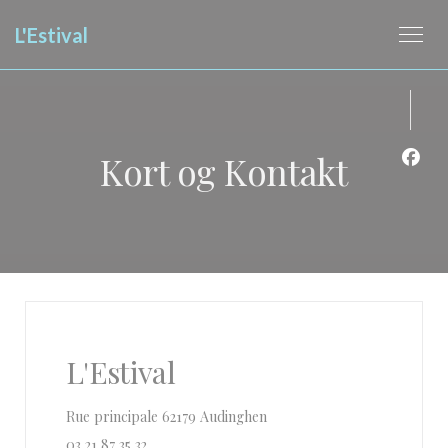
CCookie-styringspanel
L'Estival
Kort og Kontakt
Faceb
L'Estival
((åbner i et nyt vindue))
Rue principale 62179 Audinghen
03 21 87 35 32