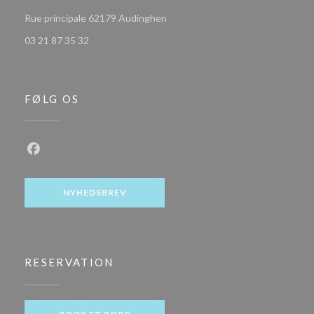
((åbner i et nyt vindue))
Rue principale 62179 Audinghen
03 21 87 35 32
FØLG OS
Facebook ((åbner i et nyt vindue))
NYHEDSBREV
RESERVATION