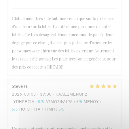
Globalement très satisfait, une remarque sur la présence
d'un chien sur la table d'a coté et une personne de notre
table a été très désagréablement incommodé par l'odeur
dégagé par ce chien, il serait plus judicieux d'orienter les
personnes avec chien sur des tables extérieur. Autrement
le service a été parfait Les plats très bon et généreux pour
des prix correcte A REFAIRE
Steve
H
2026-08-03
- 19:00 - ΚΑΛΕΣΜΈΝΟΙ 2
ΥΠΗΡΕΣΊΑ
:
5
/5
ΑΤΜΌΣΦΑΙΡΑ
:
5
/5
ΜΕΝΟΎ
:
5
/5
ΠΟΙΌΤΗΤΑ / ΤΙΜΉ
:
5
/5
Un excellent restaurant, repas extra, ambiance top et le