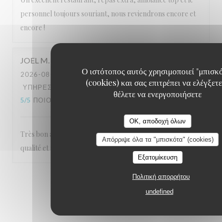
personnel toujours souriant, nous reviendrons encore et
encore !
JOEL
M
Ο ιστότοπος αυτός χρησιμοποιεί "μπισκ
2026-08-04
- 12:30 - ΚΑΛΕΣΜΈΝΟΙ 2
(cookies) και σας επιτρέπει να ελέγξετε
ΥΠΗΡΕΣΊΑ
:
5
/5
ΑΤΜΌΣΦΑΙΡΑ
:
5
/5
ΜΕΝΟΎ
:
θέλετε να ενεργοποιήσετε
5
/5
ΠΟΙΌΤΗΤΑ / ΤΙΜΉ
:
5
/5
OK, αποδοχή όλων
Très bon accueil , service souriant et efficace , repas de
Απόρριψε όλα τα "μπισκότα" (cookies)
qualité et un cadre magnifique ! Nous recommandons !!
Εξατομίκευση
Πολιτική απορρήτου
1
2
3
undefined