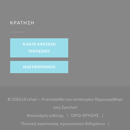
ΚΡΆΤΗΣΗ
ΚΆΝΤΕ ΚΡΆΤΗΣΗ
ΤΡΑΠΕΖΙΟΎ
ΙΔΙΩΤΙΚΟΠΟΊΗΣΗ
© 2026 L'Estival — Η ιστοσελίδα του εστιατορίου δημιουργήθηκε
((ανοίγει σε νέο παράθυρο))
από
Zenchef
Αποποίηση ευθύνης
ΌΡΟΙ ΧΡΉΣΗΣ
((ανοίγει σε νέο παράθυρο))
((ανοίγει σε νέο παράθυ
Πολιτική προστασίας προσωπικών δεδομένων
((ανοίγει σε νέο παράθυρο))