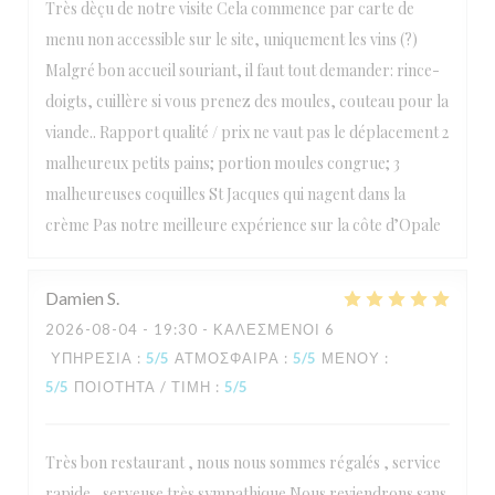
Très dèçu de notre visite Cela commence par carte de
menu non accessible sur le site, uniquement les vins (?)
Malgré bon accueil souriant, il faut tout demander: rince-
doigts, cuillère si vous prenez des moules, couteau pour la
viande.. Rapport qualité / prix ne vaut pas le déplacement 2
malheureux petits pains; portion moules congrue; 3
malheureuses coquilles St Jacques qui nagent dans la
crème Pas notre meilleure expérience sur la côte d’Opale
Damien
S
2026-08-04
- 19:30 - ΚΑΛΕΣΜΈΝΟΙ 6
ΥΠΗΡΕΣΊΑ
:
5
/5
ΑΤΜΌΣΦΑΙΡΑ
:
5
/5
ΜΕΝΟΎ
:
5
/5
ΠΟΙΌΤΗΤΑ / ΤΙΜΉ
:
5
/5
Très bon restaurant , nous nous sommes régalés , service
rapide , serveuse très sympathique Nous reviendrons sans