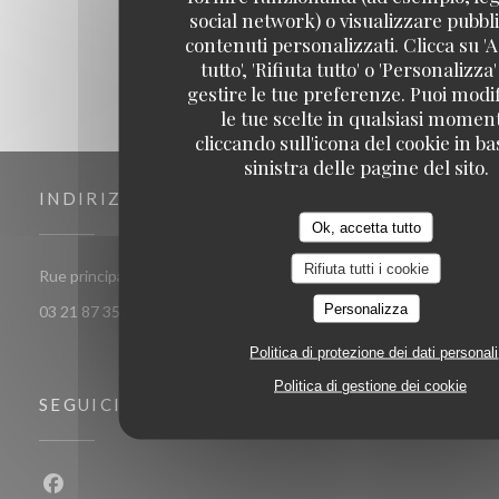
social network) o visualizzare pubbli
contenuti personalizzati. Clicca su 'A
tutto', 'Rifiuta tutto' o 'Personalizza
gestire le tue preferenze. Puoi modi
le tue scelte in qualsiasi momen
cliccando sull'icona del cookie in ba
sinistra delle pagine del sito.
INDIRIZZO
Ok, accetta tutto
Rifiuta tutti i cookie
((apre una nuova finestra))
Rue principale 62179 Audinghen
Personalizza
03 21 87 35 32
Politica di protezione dei dati personali
Politica di gestione dei cookie
SEGUICI