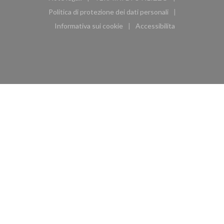
((apre una nuova finestra))
((apre una nuova finestra))
Politica di protezione dei dati personali
((apre una nuova finestra))
Informativa sui cookie
Accessibilita
((apre una nuova finestra))
((apre una nuova finest