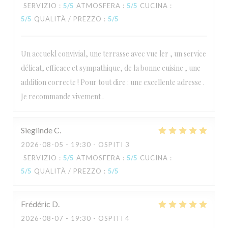
SERVIZIO
:
5
/5
ATMOSFERA
:
5
/5
CUCINA
:
5
/5
QUALITÀ / PREZZO
:
5
/5
Un accuekl convivial, une terrasse avec vue ler , un service
délicat, efficace et sympathique, de la bonne cuisine , une
addition correcte ! Pour tout dire : une excellente adresse .
Je recommande vivement .
Sieglinde
C
2026-08-05
- 19:30 - OSPITI 3
SERVIZIO
:
5
/5
ATMOSFERA
:
5
/5
CUCINA
:
5
/5
QUALITÀ / PREZZO
:
5
/5
Frédéric
D
2026-08-07
- 19:30 - OSPITI 4