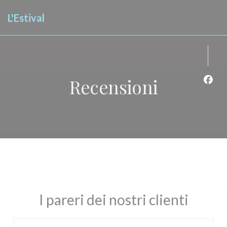
Personalizzazione delle tue scelte sui cookie
L'Estival
Recensioni
Face
I pareri dei nostri clienti