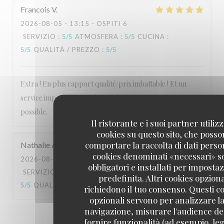
Francois
V
2026-08-05
- 13:15 - OSPITI 6
SERVIZIO
:
5
/5
ATMOSFERA
:
5
/5
CUCINA
:
5
/5
QUALITÀ / PREZZO
:
5
/5
Extra ! En plus rapport qualité/prix imbattable ! Et un
service impeccable et très jovial ! A essayer le plus vite
possible.
Il ristorante e i suoi partner utiliz
cookies su questo sito, che poss
comportare la raccolta di dati person
Nathalie
A
cookies denominati «necessari» s
2026-08-07
- 13:00 - OSPITI 4
obbligatori e installati per imposta
SERVIZIO
:
5
/5
ATMOSFERA
:
5
/5
CUCINA
:
predefinita. Altri cookies opziona
5
/5
QUALITÀ / PREZZO
:
5
/5
richiedono il tuo consenso. Questi c
opzionali servono per analizzare la
navigazione, misurare l'audience del
1
2
3
fornire funzionalità (ad esempio, leg