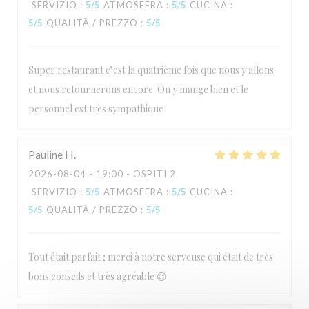
SERVIZIO
:
5
/5
ATMOSFERA
:
5
/5
CUCINA
:
5
/5
QUALITÀ / PREZZO
:
5
/5
L'Estival
Super restaurant c’est la quatrième fois que nous y allons
et nous retournerons encore. On y mange bien et le
personnel est très sympathique
Pauline
H
2026-08-04
- 19:00 - OSPITI 2
SERVIZIO
:
5
/5
ATMOSFERA
:
5
/5
CUCINA
:
5
/5
QUALITÀ / PREZZO
:
5
/5
Tout était parfait ; merci à notre serveuse qui était de très
bons conseils et très agréable 😊