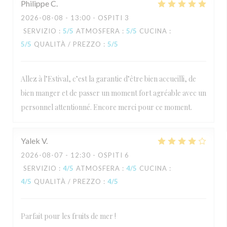
Philippe
C
2026-08-08
- 13:00 - OSPITI 3
SERVIZIO
:
5
/5
ATMOSFERA
:
5
/5
CUCINA
:
5
/5
QUALITÀ / PREZZO
:
5
/5
Allez à l’Estival, c’est la garantie d’être bien accueilli, de
bien manger et de passer un moment fort agréable avec un
personnel attentionné. Encore merci pour ce moment.
Yalek
V
2026-08-07
- 12:30 - OSPITI 6
SERVIZIO
:
4
/5
ATMOSFERA
:
4
/5
CUCINA
:
4
/5
QUALITÀ / PREZZO
:
4
/5
Parfait pour les fruits de mer !