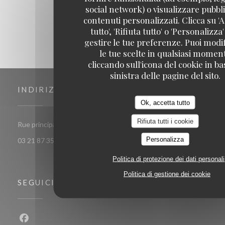
social network) o visualizzare pubbli
contenuti personalizzati. Clicca su 'A
tutto', 'Rifiuta tutto' o 'Personalizza
gestire le tue preferenze. Puoi modi
le tue scelte in qualsiasi momen
cliccando sull'icona del cookie in ba
sinistra delle pagine del sito.
INDIRIZZO
Ok, accetta tutto
Rifiuta tutti i cookie
((apre una nuova finestra))
Rue principale 62179 Audinghen
Personalizza
03 21 87 35 32
Politica di protezione dei dati personali
Politica di gestione dei cookie
SEGUICI