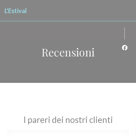
Personalizzazione delle tue scelte sui cookie
L'Estival
Recensioni
Face
I pareri dei nostri clienti