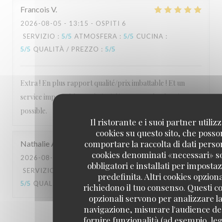
Francois
V
2026-08-05
- 13:15 - OSPITI 6
SERVIZIO
:
5
/5
ATMOSFERA
:
5
/5
CUCINA
:
5
/5
QUALITÀ / PREZZO
:
5
/5
Extra ! En plus rapport qualité/prix imbattable ! Et un
service impeccable et très jovial ! A essayer le plus vite
possible.
Il ristorante e i suoi partner utiliz
cookies su questo sito, che poss
comportare la raccolta di dati person
Nathalie
A
cookies denominati «necessari» s
2026-08-07
- 13:00 - OSPITI 4
obbligatori e installati per imposta
SERVIZIO
:
5
/5
ATMOSFERA
:
5
/5
CUCINA
:
predefinita. Altri cookies opziona
5
/5
QUALITÀ / PREZZO
:
5
/5
richiedono il tuo consenso. Questi c
opzionali servono per analizzare la
navigazione, misurare l'audience del
1
2
3
fornire funzionalità (ad esempio, leg