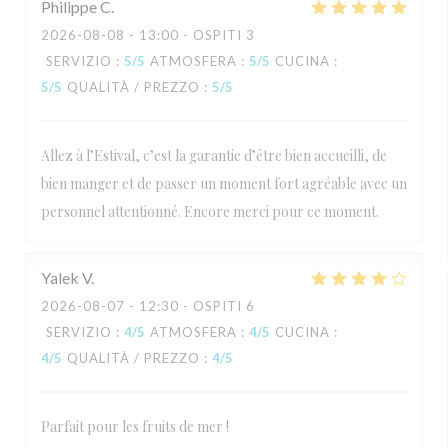
Philippe
C
2026-08-08
- 13:00 - OSPITI 3
SERVIZIO
:
5
/5
ATMOSFERA
:
5
/5
CUCINA
:
5
/5
QUALITÀ / PREZZO
:
5
/5
Allez à l’Estival, c’est la garantie d’être bien accueilli, de
bien manger et de passer un moment fort agréable avec un
personnel attentionné. Encore merci pour ce moment.
Yalek
V
2026-08-07
- 12:30 - OSPITI 6
SERVIZIO
:
4
/5
ATMOSFERA
:
4
/5
CUCINA
:
4
/5
QUALITÀ / PREZZO
:
4
/5
Parfait pour les fruits de mer !