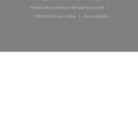
((apre una nuova finestra))
((apre una nuova finestra))
Politica di protezione dei dati personali
((apre una nuova finestra))
Informativa sui cookie
Accessibilita
((apre una nuova finestra))
((apre una nuova finest