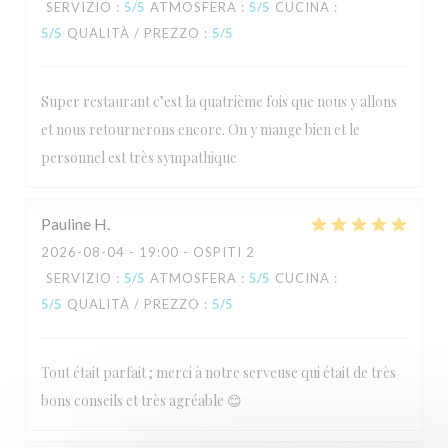
SERVIZIO
:
5
/5
ATMOSFERA
:
5
/5
CUCINA
:
5
/5
QUALITÀ / PREZZO
:
5
/5
L'Estival
Super restaurant c’est la quatrième fois que nous y allons
et nous retournerons encore. On y mange bien et le
personnel est très sympathique
Pauline
H
2026-08-04
- 19:00 - OSPITI 2
SERVIZIO
:
5
/5
ATMOSFERA
:
5
/5
CUCINA
:
5
/5
QUALITÀ / PREZZO
:
5
/5
Tout était parfait ; merci à notre serveuse qui était de très
bons conseils et très agréable 😊