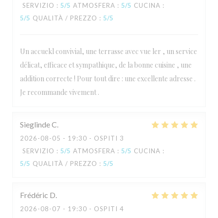
SERVIZIO
:
5
/5
ATMOSFERA
:
5
/5
CUCINA
:
5
/5
QUALITÀ / PREZZO
:
5
/5
Un accuekl convivial, une terrasse avec vue ler , un service
délicat, efficace et sympathique, de la bonne cuisine , une
addition correcte ! Pour tout dire : une excellente adresse .
Je recommande vivement .
Sieglinde
C
2026-08-05
- 19:30 - OSPITI 3
SERVIZIO
:
5
/5
ATMOSFERA
:
5
/5
CUCINA
:
5
/5
QUALITÀ / PREZZO
:
5
/5
Frédéric
D
2026-08-07
- 19:30 - OSPITI 4