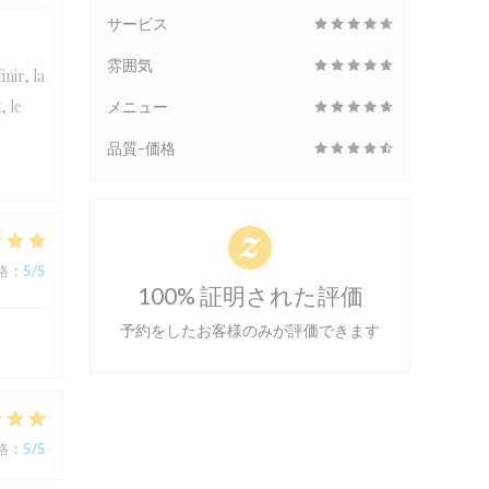
サービス
雰囲気
nir, la
, le
メニュー
品質-価格
格
:
5
/5
100% 証明された評価
予約をしたお客様のみが評価できます
格
:
5
/5