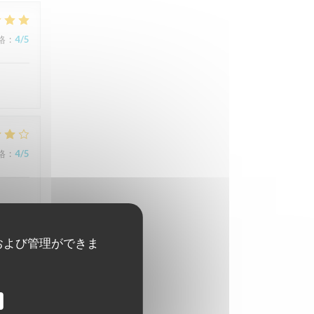
格
:
4
/5
格
:
4
/5
および管理ができま
格
:
5
/5