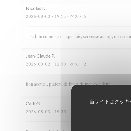
Nicolas
D
2026-08-03
- 19:15 - ゲスト 5
Très bon comme à chaque fois, serveuse au top, on revie
Jean-Claude
P
2026-08-02
- 12:30 - ゲスト 2
Bon accueil, plateau de fruits de mer excellent.
当サイトはクッキ
Cath
G
2026-08-03
- 19:30 - ゲスト 2