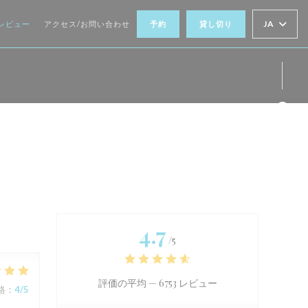
JA
レビュー
アクセス/お問い合わせ
予約
貸し切り
Fa
4.7
/5
評価の平均 —
6753 レビュー
格
:
4
/5