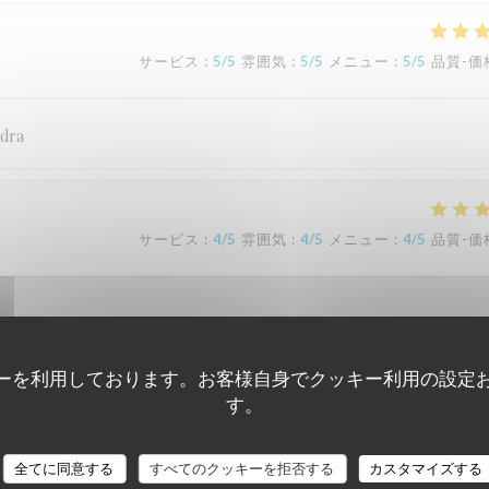
サービス
:
5
/5
雰囲気
:
5
/5
メニュー
:
5
/5
品質-価
ndra
サービス
:
4
/5
雰囲気
:
4
/5
メニュー
:
4
/5
品質-価
ーを利用しております。お客様自身でクッキー利用の設定
す。
サービス
:
5
/5
雰囲気
:
5
/5
メニュー
:
5
/5
品質-価
L'Estival
全てに同意する
すべてのクッキーを拒否する
カスタマイズする