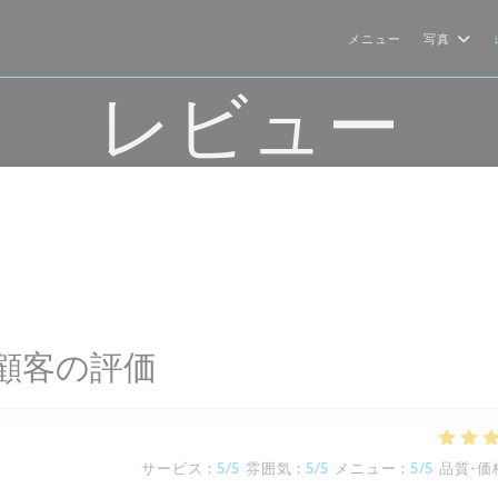
メニュー
写真
レビュー
顧客の評価
サービス
:
5
/5
雰囲気
:
5
/5
メニュー
:
5
/5
品質-価