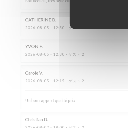
Bon accueil, très belle carte et magnifique endroit avec u
CATHERINE
B
2026-08-05
- 12:30 - ゲスト 2
YVON
F
2026-08-05
- 12:30 - ゲスト 2
Carole
V
2026-08-05
- 12:15 - ゲスト 2
Un bon rapport qualité prix
Christian
D
2026-08-02
- 19:00 - ゲスト 2