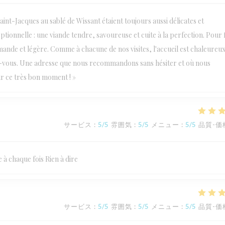
int-Jacques au sablé de Wissant étaient toujours aussi délicates et
tionnelle : une viande tendre, savoureuse et cuite à la perfection. Pour fi
nde et légère. Comme à chacune de nos visites, l'accueil est chaleureux
ndez-vous. Une adresse que nous recommandons sans hésiter et où nous
ur ce très bon moment ! »
サービス
:
5
/5
雰囲気
:
5
/5
メニュー
:
5
/5
品質-価
à chaque fois Rien à dire
サービス
:
5
/5
雰囲気
:
5
/5
メニュー
:
5
/5
品質-価