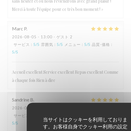
sans hésiter et où nous reviendrons avec grand plaisir !
Merci à toute l'équipe pour ce très bon moment ! »
Marc
P
2026-08-05
- 13:00 - ゲスト 2
サービス
:
5
/5
雰囲気
:
5
/5
メニュー
:
5
/5
品質-価格
:
5
/5
Accueil excellent Service excellent Repas excellent Comme
à chaque fois Rien à dire
Sandrine
B
2026-08-04
- 13:00 - ゲスト 3
サービス
:
5
/5
雰囲気
:
5
/5
メニュー
:
5
/5
品質-価格
:
当サイトはクッキーを利用しておりま
5
/5
す。お客様自身でクッキー利用の設定