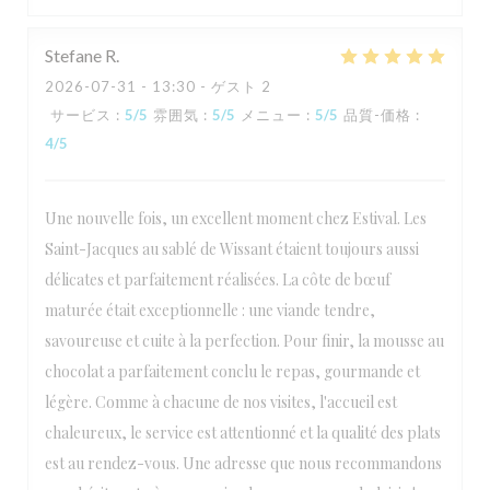
Stefane
R
2026-07-31
- 13:30 - ゲスト 2
サービス
:
5
/5
雰囲気
:
5
/5
メニュー
:
5
/5
品質-価格
:
4
/5
Une nouvelle fois, un excellent moment chez Estival. Les
Saint-Jacques au sablé de Wissant étaient toujours aussi
délicates et parfaitement réalisées. La côte de bœuf
maturée était exceptionnelle : une viande tendre,
savoureuse et cuite à la perfection. Pour finir, la mousse au
chocolat a parfaitement conclu le repas, gourmande et
légère. Comme à chacune de nos visites, l'accueil est
chaleureux, le service est attentionné et la qualité des plats
est au rendez-vous. Une adresse que nous recommandons
L'Estival