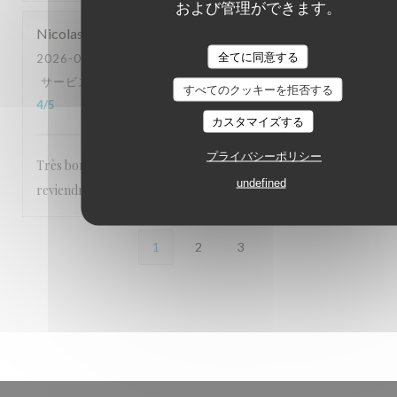
および管理ができます。
Nicolas
D
全てに同意する
2026-08-03
- 19:15 - ゲスト 5
サービス
:
5
/5
雰囲気
:
5
/5
メニュー
:
5
/5
品質-価格
:
すべてのクッキーを拒否する
4
/5
カスタマイズする
プライバシーポリシー
Très bon comme à chaque fois, serveuse au top, on
undefined
reviendra
1
2
3