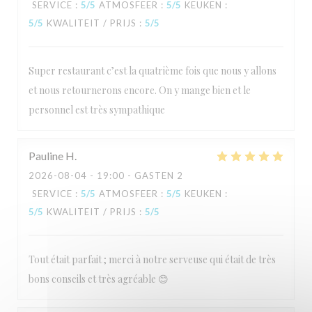
SERVICE
:
5
/5
ATMOSFEER
:
5
/5
KEUKEN
:
5
/5
KWALITEIT / PRIJS
:
5
/5
L'Estival
Super restaurant c’est la quatrième fois que nous y allons
et nous retournerons encore. On y mange bien et le
personnel est très sympathique
Pauline
H
2026-08-04
- 19:00 - GASTEN 2
SERVICE
:
5
/5
ATMOSFEER
:
5
/5
KEUKEN
:
5
/5
KWALITEIT / PRIJS
:
5
/5
Tout était parfait ; merci à notre serveuse qui était de très
bons conseils et très agréable 😊