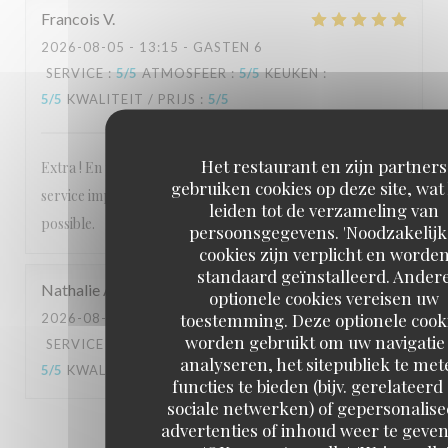
Francois
V
2026-08-05
- 13:15 - GASTEN 6
SERVICE
:
5
/5
ATMOSFEER
:
5
/5
KEUKEN
:
5
/5
KWALITEIT / PRIJS
:
5
/5
Het restaurant en zijn partners
Extra ! En plus rapport qualité/prix imbattable ! Et un
gebruiken cookies op deze site, wat
service impeccable et très jovial ! A essayer le plus vite
leiden tot de verzameling van
possible.
persoonsgegevens. 'Noodzakelijk
cookies zijn verplicht en worde
standaard geïnstalleerd. Ander
Nathalie
A
optionele cookies vereisen uw
toestemming. Deze optionele cook
2026-08-07
- 13:00 - GASTEN 4
worden gebruikt om uw navigatie 
SERVICE
:
5
/5
ATMOSFEER
:
5
/5
KEUKEN
:
analyseren, het sitepubliek te met
5
/5
KWALITEIT / PRIJS
:
5
/5
functies te bieden (bijv. gerelateerd
sociale netwerken) of gepersonalis
advertenties of inhoud weer te geven
1
2
3