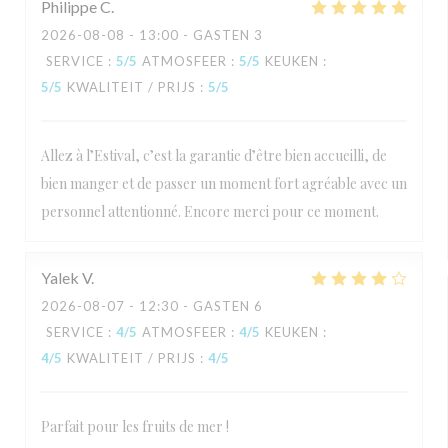
Philippe
C
2026-08-08
- 13:00 - GASTEN 3
SERVICE
:
5
/5
ATMOSFEER
:
5
/5
KEUKEN
:
5
/5
KWALITEIT / PRIJS
:
5
/5
Allez à l’Estival, c’est la garantie d’être bien accueilli, de
bien manger et de passer un moment fort agréable avec un
personnel attentionné. Encore merci pour ce moment.
Yalek
V
2026-08-07
- 12:30 - GASTEN 6
SERVICE
:
4
/5
ATMOSFEER
:
4
/5
KEUKEN
:
4
/5
KWALITEIT / PRIJS
:
4
/5
Parfait pour les fruits de mer !