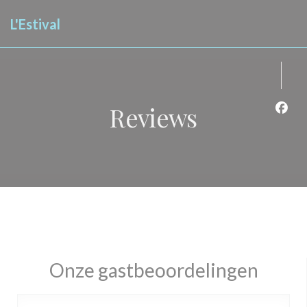
Cookies beheer paneel
L'Estival
Reviews
Face
Onze gastbeoordelingen