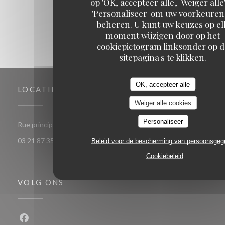
op 'OK, accepteer alle', 'Weiger alle'
'Personaliseer' om uw voorkeuren
beheren. U kunt uw keuzes op el
moment wijzigen door op het
cookiepictogram linksonder op d
sitepagina's te klikken.
OK, accepteer alle
LOCATIE
Weiger alle cookies
Personaliseer
((opent in een nieuw venster))
Rue principale 62179 Audinghen
03 21 87 35 32
Beleid voor de bescherming van persoonsge
Cookiebeleid
VOLG ONS