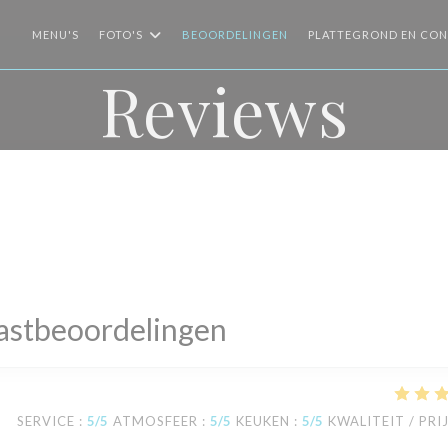
MENU'S
FOTO'S
BEOORDELINGEN
PLATTEGROND EN CO
Reviews
astbeoordelingen
SERVICE
:
5
/5
ATMOSFEER
:
5
/5
KEUKEN
:
5
/5
KWALITEIT / PRI