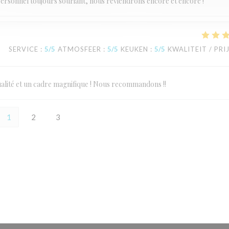
personnel toujours souriant, nous reviendrons encore et encore !
SERVICE
:
5
/5
ATMOSFEER
:
5
/5
KEUKEN
:
5
/5
KWALITEIT / PRI
 qualité et un cadre magnifique ! Nous recommandons !!
1
2
3