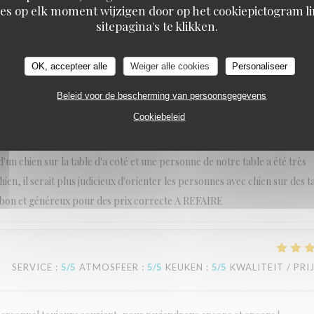
es op elk moment wijzigen door op het cookiepictogram l
L'Estival
sitepagina's te klikken.
n est magnifique et très bien entretenu. Une très bonne expérience
OK, accepteer alle
Weiger alle cookies
Personaliseer
Beleid voor de bescherming van persoonsgegevens
SERVICE
:
5
/5
ATMOSFEER
:
5
/5
KEUKEN
:
5
/5
KWALITEIT / PRI
Cookiebeleid
un chien sur la table d'a coté et une personne de notre table a été très
, il serait plus judicieux d'orienter les personnes avec chien sur des t
rès bon et généreux pour des prix correcte A REFAIRE
SERVICE
:
5
/5
ATMOSFEER
:
5
/5
KEUKEN
:
5
/5
KWALITEIT / PRI