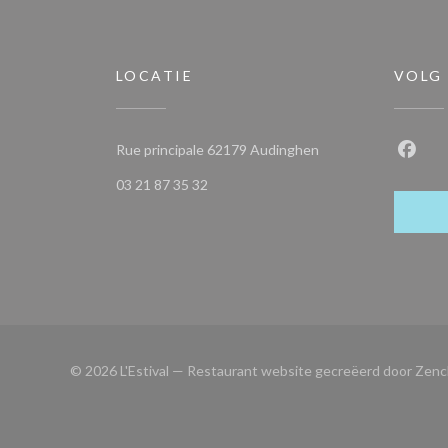
LOCATIE
VOLG
((opent in een nieuw
Rue principale 62179 Audinghen
Faceb
03 21 87 35 32
© 2026 L'Estival — Restaurant website gecreëerd door
Zenc