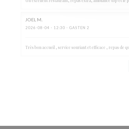
Un excellent restaurant, repas extra, ambiance top et le 
JOEL
M
2026-08-04
- 12:30 - GASTEN 2
Très bon accueil , service souriant et efficace , repas de