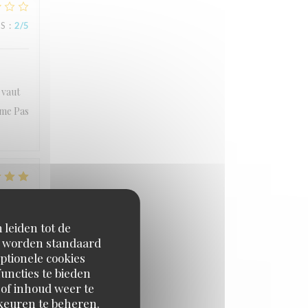
JS
:
2
/5
 vaut
ème Pas
JS
:
5
/5
 leiden tot de
en worden standaard
ptionele cookies
uncties te bieden
 of inhoud weer te
orkeuren te beheren.
JS
:
5
/5