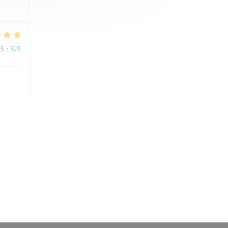
JS
:
5
/5