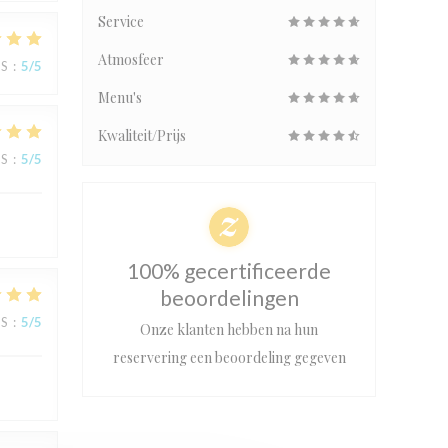
Service
Atmosfeer
JS
:
5
/5
Menu's
Kwaliteit/Prijs
JS
:
5
/5
100% gecertificeerde
beoordelingen
JS
:
5
/5
Onze klanten hebben na hun
reservering een beoordeling gegeven