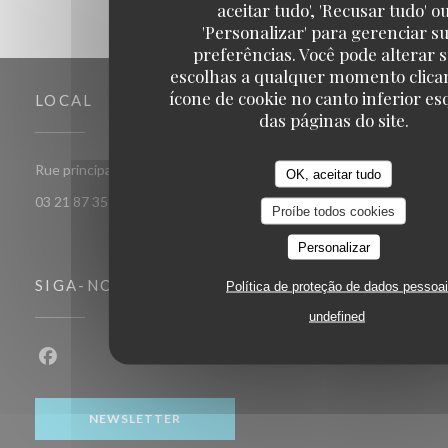
aceitar tudo', 'Recusar tudo' o
'Personalizar' para gerenciar s
preferências. Você pode alterar 
escolhas a qualquer momento clica
ícone de cookie no canto inferior e
LOCAL
das páginas do site.
((abre numa nova janela))
Rue principale 62179 Audinghen
OK, aceitar tudo
03 21 87 35 32
Proíbe todos cookies
Personalizar
SIGA-NOS
Política de proteção de dados pessoa
undefined
Facebook ((abre numa nova janela))
NEWSLETTER