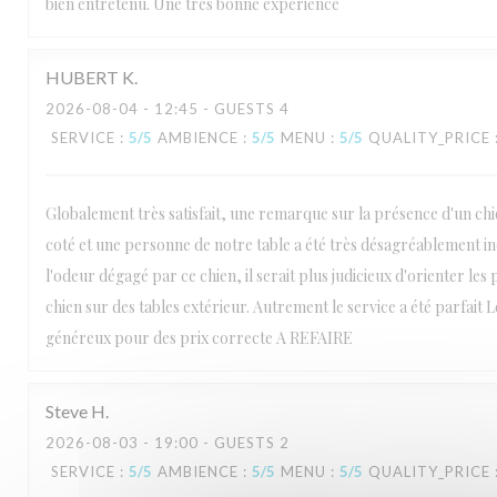
bien entretenu. Une très bonne expérience
L'Estival
HUBERT
K
2026-08-04
- 12:45 - GUESTS 4
SERVICE
:
5
/5
AMBIENCE
:
5
/5
MENU
:
5
/5
QUALITY_PRICE
Globalement très satisfait, une remarque sur la présence d'un chie
coté et une personne de notre table a été très désagréablement
l'odeur dégagé par ce chien, il serait plus judicieux d'orienter le
chien sur des tables extérieur. Autrement le service a été parfait L
généreux pour des prix correcte A REFAIRE
Steve
H
2026-08-03
- 19:00 - GUESTS 2
SERVICE
:
5
/5
AMBIENCE
:
5
/5
MENU
:
5
/5
QUALITY_PRICE