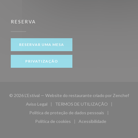
RESERVA
RESERVAR UMA MESA
PRIVATIZAÇÃO
((ab
© 2026 L'Estival — Website do restaurante criado por
Zenchef
Aviso Legal
TERMOS DE UTILIZAÇÃO
((abre numa nova janela))
((abre numa nova janela))
Política de proteção de dados pessoais
((abre numa nova janela))
Política de cookies
Acessibilidade
((abre numa nova janela))
((abre numa nova janela)