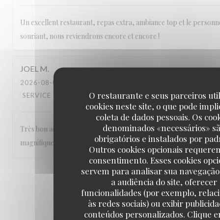
Un excellent restaurant, repas extra, ambiance top et le personn
souriant, nous reviendrons encore et encore !
JOEL
M
2026-08-04
- 12:30 - GUESTS 2
O restaurante e seus parceiros uti
SERVICE
:
5
/5
AMBIENCE
:
5
/5
MENU
:
5
/5
QUALITY_PRICE
cookies neste site, o que pode impli
coleta de dados pessoais. Os coo
denominados «necessários» s
Très bon accueil , service souriant et efficace , repas de qualité e
obrigatórios e instalados por pad
magnifique ! Nous recommandons !!
Outros cookies opcionais requere
consentimento. Esses cookies opci
servem para analisar sua navegação
1
2
3
a audiência do site, oferecer
funcionalidades (por exemplo, relac
às redes sociais) ou exibir publicid
conteúdos personalizados. Clique e