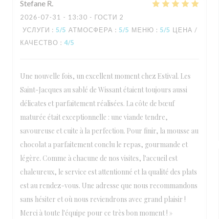
Stefane
R
2026-07-31
- 13:30 - ГОСТИ 2
УСЛУГИ
:
5
/5
АТМОСФЕРА
:
5
/5
МЕНЮ
:
5
/5
ЦЕНА /
КАЧЕСТВО
:
4
/5
Une nouvelle fois, un excellent moment chez Estival. Les
Saint-Jacques au sablé de Wissant étaient toujours aussi
délicates et parfaitement réalisées. La côte de bœuf
maturée était exceptionnelle : une viande tendre,
savoureuse et cuite à la perfection. Pour finir, la mousse au
chocolat a parfaitement conclu le repas, gourmande et
légère. Comme à chacune de nos visites, l'accueil est
chaleureux, le service est attentionné et la qualité des plats
est au rendez-vous. Une adresse que nous recommandons
sans hésiter et où nous reviendrons avec grand plaisir !
Merci à toute l'équipe pour ce très bon moment ! »