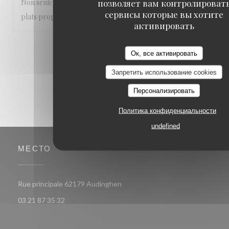
позволяет вам контролироват
Non seulement le personnel mais également l’endroit et les
сервисы которые вы хотите
plats proposés sont sublime
активировать
1
2
3
Ок, все активировать
Запретить использование cookies
Персонализировать
Политика конфиденциальности
undefined
МЕСТО
((открывается в новом окне))
Rue principale 62179 Audinghen
03 21 87 35 32