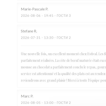
Marie-Pascale
P
2026-08-06
- 19:45 - ГОСТИ 3
Stefane
R
2026-07-31
- 13:30 - ГОСТИ 2
Une nouvelle fois, un excellent moment chez Estival. Les Sa
parfaitement réalisées. La côte de bœuf maturée était excep
mousse au chocolat a parfaitement conclu le repas, gourma
service est attentionné et la qualité des plats est au re
reviendrons avec grand plaisir ! Merci à toute l'équipe po
Marc
P
2026-08-05
- 13:00 - ГОСТИ 2