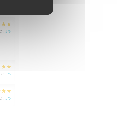
ВО
:
5
/5
ВО
:
5
/5
ВО
:
5
/5