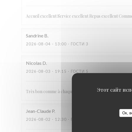
Accueil excellent Service excellent Repas excellent Comme 
Sandrine
B
2026-08-04
- 13:00 - ГОСТИ 3
Nicolas
D
2026-08-03
- 19:15 - ГОСТИ 5
Этот сайт исп
Très bon comme à chaque fois, serveuse au top, on revie
Jean-Claude
P
Ок, в
2026-08-02
- 12:30 - ГОСТИ 2