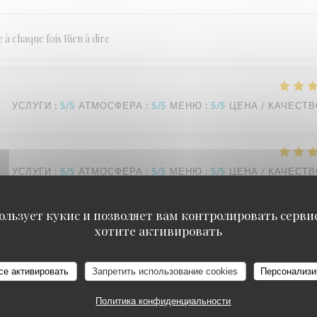
à chaque fois Rien à dire
УСЛУГИ
:
5
/5
АТМОСФЕРА
:
5
/5
МЕНЮ
:
5
/5
ЦЕНА / КАЧЕСТ
УСЛУГИ
:
5
/5
АТМОСФЕРА
:
5
/5
МЕНЮ
:
5
/5
ЦЕНА / КАЧЕСТ
ользует кукис и позволяет вам контролировать серв
ndra
хотите активировать
L'Estival
се активировать
Запретить использование cookies
Персонализи
УСЛУГИ
:
4
/5
АТМОСФЕРА
:
4
/5
МЕНЮ
:
4
/5
ЦЕНА / КАЧЕСТ
Политика конфиденциальности