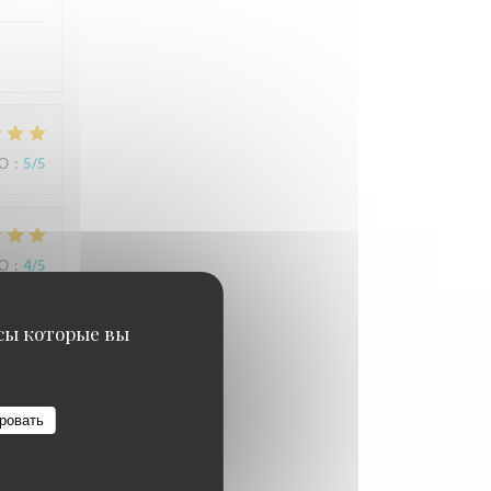
ВО
:
5
/5
ВО
:
4
/5
исы которые вы
ровать
ВО
:
4
/5