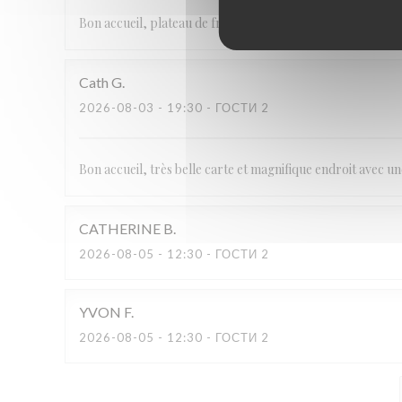
Bon accueil, plateau de fruits de mer excellent.
Cath
G
2026-08-03
- 19:30 - ГОСТИ 2
Bon accueil, très belle carte et magnifique endroit avec u
CATHERINE
B
2026-08-05
- 12:30 - ГОСТИ 2
YVON
F
2026-08-05
- 12:30 - ГОСТИ 2