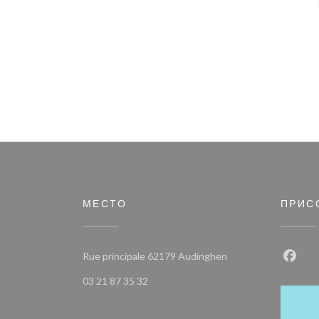
МЕСТО
ПРИС
((открывается в нов
Rue principale 62179 Audinghen
Face
03 21 87 35 32