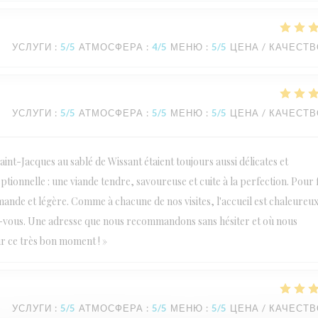
УСЛУГИ
:
5
/5
АТМОСФЕРА
:
4
/5
МЕНЮ
:
5
/5
ЦЕНА / КАЧЕСТ
УСЛУГИ
:
5
/5
АТМОСФЕРА
:
5
/5
МЕНЮ
:
5
/5
ЦЕНА / КАЧЕСТ
int-Jacques au sablé de Wissant étaient toujours aussi délicates et
tionnelle : une viande tendre, savoureuse et cuite à la perfection. Pour fi
nde et légère. Comme à chacune de nos visites, l'accueil est chaleureux
ndez-vous. Une adresse que nous recommandons sans hésiter et où nous
ur ce très bon moment ! »
УСЛУГИ
:
5
/5
АТМОСФЕРА
:
5
/5
МЕНЮ
:
5
/5
ЦЕНА / КАЧЕСТ