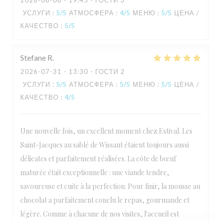
2026-08-06
- 19:45 - ГОСТИ 3
УСЛУГИ
:
5
/5
АТМОСФЕРА
:
4
/5
МЕНЮ
:
5
/5
ЦЕНА /
КАЧЕСТВО
:
5
/5
L'Estival
Stefane
R
2026-07-31
- 13:30 - ГОСТИ 2
УСЛУГИ
:
5
/5
АТМОСФЕРА
:
5
/5
МЕНЮ
:
5
/5
ЦЕНА /
КАЧЕСТВО
:
4
/5
Une nouvelle fois, un excellent moment chez Estival. Les
Saint-Jacques au sablé de Wissant étaient toujours aussi
délicates et parfaitement réalisées. La côte de bœuf
maturée était exceptionnelle : une viande tendre,
savoureuse et cuite à la perfection. Pour finir, la mousse au
chocolat a parfaitement conclu le repas, gourmande et
légère. Comme à chacune de nos visites, l'accueil est