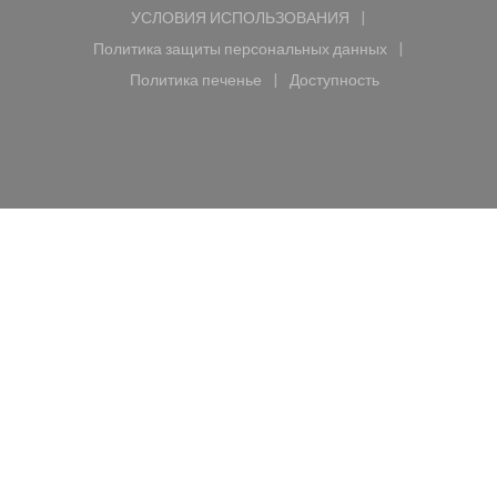
УСЛОВИЯ ИСПОЛЬЗОВАНИЯ
((открывается в новом окне))
Политика защиты персональных данных
((открывается в новом окне))
Политика печенье
Доступность
((открывается в новом окне))
((открывается в новом 