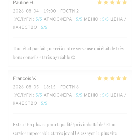
Pauline
H
2026-08-04
- 19:00 - ГОСТИ 2
УСЛУГИ
:
5
/5
АТМОСФЕРА
:
5
/5
МЕНЮ
:
5
/5
ЦЕНА /
КАЧЕСТВО
:
5
/5
Tout était parfait ; merci à notre serveuse qui était de très
bons conseils et très agréable 😊
Francois
V
2026-08-05
- 13:15 - ГОСТИ 6
УСЛУГИ
:
5
/5
АТМОСФЕРА
:
5
/5
МЕНЮ
:
5
/5
ЦЕНА /
КАЧЕСТВО
:
5
/5
Extra ! En plus rapport qualité/prix imbattable ! Et un
service impeccable et très jovial ! A essayer le plus vite