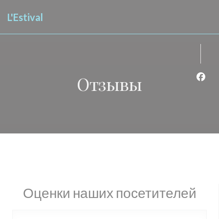
Панель управления cookies
L'Estival
Отзывы
Face
Оценки наших посетителей