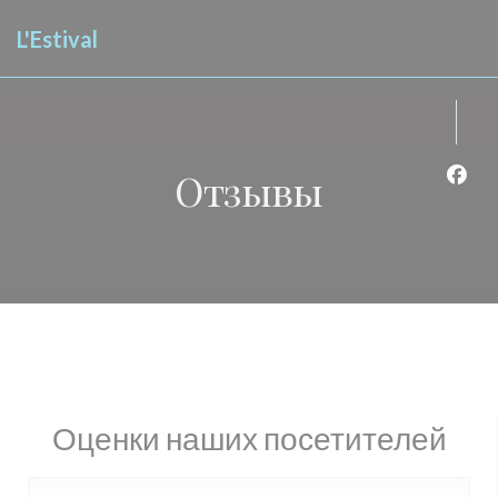
Панель управления cookies
L'Estival
Отзывы
Face
Оценки наших посетителей