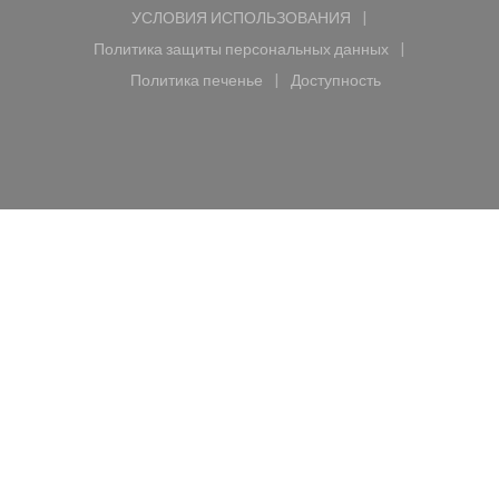
УСЛОВИЯ ИСПОЛЬЗОВАНИЯ
((открывается в новом окне))
Политика защиты персональных данных
((открывается в новом окне))
Политика печенье
Доступность
((открывается в новом окне))
((открывается в новом 