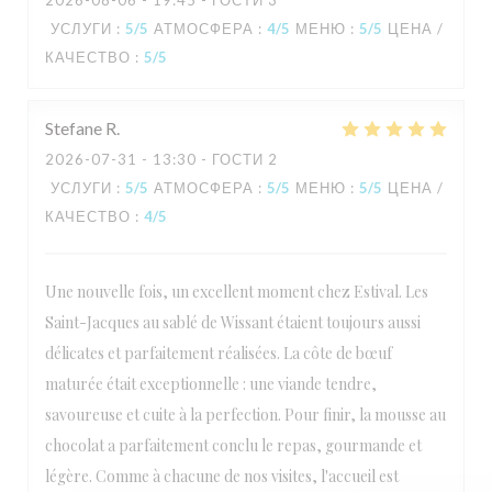
2026-08-06
- 19:45 - ГОСТИ 3
УСЛУГИ
:
5
/5
АТМОСФЕРА
:
4
/5
МЕНЮ
:
5
/5
ЦЕНА /
КАЧЕСТВО
:
5
/5
L'Estival
Stefane
R
2026-07-31
- 13:30 - ГОСТИ 2
УСЛУГИ
:
5
/5
АТМОСФЕРА
:
5
/5
МЕНЮ
:
5
/5
ЦЕНА /
КАЧЕСТВО
:
4
/5
Une nouvelle fois, un excellent moment chez Estival. Les
Saint-Jacques au sablé de Wissant étaient toujours aussi
délicates et parfaitement réalisées. La côte de bœuf
maturée était exceptionnelle : une viande tendre,
savoureuse et cuite à la perfection. Pour finir, la mousse au
chocolat a parfaitement conclu le repas, gourmande et
légère. Comme à chacune de nos visites, l'accueil est