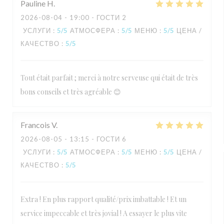
Pauline
H
2026-08-04
- 19:00 - ГОСТИ 2
УСЛУГИ
:
5
/5
АТМОСФЕРА
:
5
/5
МЕНЮ
:
5
/5
ЦЕНА /
КАЧЕСТВО
:
5
/5
Tout était parfait ; merci à notre serveuse qui était de très
bons conseils et très agréable 😊
Francois
V
2026-08-05
- 13:15 - ГОСТИ 6
УСЛУГИ
:
5
/5
АТМОСФЕРА
:
5
/5
МЕНЮ
:
5
/5
ЦЕНА /
КАЧЕСТВО
:
5
/5
Extra ! En plus rapport qualité/prix imbattable ! Et un
service impeccable et très jovial ! A essayer le plus vite