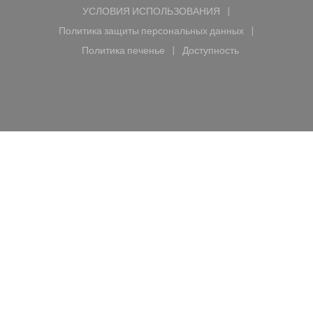
УСЛОВИЯ ИСПОЛЬЗОВАНИЯ
((открывается в новом окне))
Политика защиты персональных данных
((открывается в новом окне))
Политика печенье
Доступность
((открывается в новом окне))
((открывается в новом 