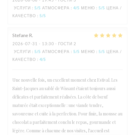
2026-08-06
- 19:45 - ГОСТИ 3
УСЛУГИ
:
5
/5
АТМОСФЕРА
:
4
/5
МЕНЮ
:
5
/5
ЦЕНА /
КАЧЕСТВО
:
5
/5
L'Estival
Stefane
R
2026-07-31
- 13:30 - ГОСТИ 2
УСЛУГИ
:
5
/5
АТМОСФЕРА
:
5
/5
МЕНЮ
:
5
/5
ЦЕНА /
КАЧЕСТВО
:
4
/5
Une nouvelle fois, un excellent moment chez Estival. Les
Saint-Jacques au sablé de Wissant étaient toujours aussi
délicates et parfaitement réalisées. La côte de bœuf
maturée était exceptionnelle : une viande tendre,
savoureuse et cuite à la perfection. Pour finir, la mousse au
chocolat a parfaitement conclu le repas, gourmande et
légère. Comme à chacune de nos visites, l'accueil est