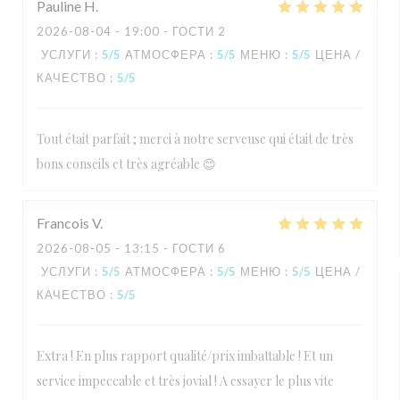
Pauline
H
2026-08-04
- 19:00 - ГОСТИ 2
УСЛУГИ
:
5
/5
АТМОСФЕРА
:
5
/5
МЕНЮ
:
5
/5
ЦЕНА /
КАЧЕСТВО
:
5
/5
Tout était parfait ; merci à notre serveuse qui était de très
bons conseils et très agréable 😊
Francois
V
2026-08-05
- 13:15 - ГОСТИ 6
УСЛУГИ
:
5
/5
АТМОСФЕРА
:
5
/5
МЕНЮ
:
5
/5
ЦЕНА /
КАЧЕСТВО
:
5
/5
Extra ! En plus rapport qualité/prix imbattable ! Et un
service impeccable et très jovial ! A essayer le plus vite