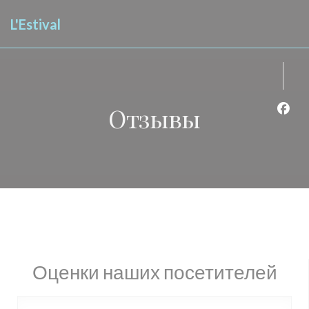
Панель управления cookies
L'Estival
Отзывы
Face
Оценки наших посетителей