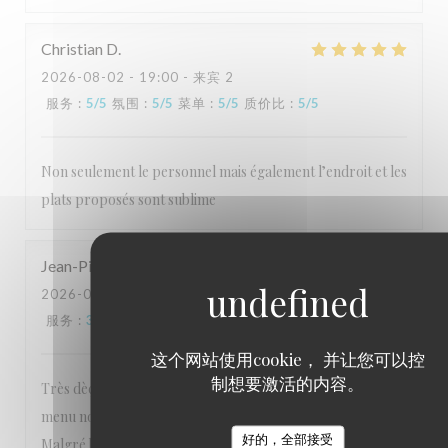
Christian
D
2026-08-02
- 19:00 - 来宾 2
服务
:
5
/5
氛围
:
5
/5
菜单
:
5
/5
质价比
:
5
/5
Non seulement le personnel mais également l’endroit et les
plats proposés sont sublime
Jean-Pierre
G
2026-08-04
- 20:00 - 来宾 3
服务
:
3
/5
氛围
:
4
/5
菜单
:
2
/5
质价比
:
2
/5
这个网站使用cookie， 并让您可以控
制想要激活的内容。
Très dèçu de notre visite Cela commence par carte de
menu non accessible sur le site, uniquement les vins (?)
好的，全部接受
Malgré bon accueil souriant, il faut tout demander: rince-