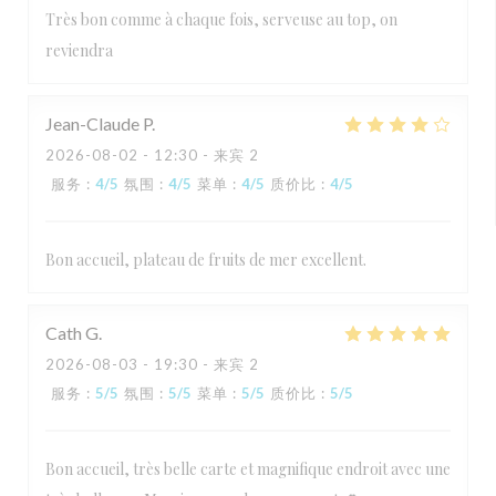
Très bon comme à chaque fois, serveuse au top, on
reviendra
Jean-Claude
P
2026-08-02
- 12:30 - 来宾 2
服务
:
4
/5
氛围
:
4
/5
菜单
:
4
/5
质价比
:
4
/5
Bon accueil, plateau de fruits de mer excellent.
Cath
G
2026-08-03
- 19:30 - 来宾 2
服务
:
5
/5
氛围
:
5
/5
菜单
:
5
/5
质价比
:
5
/5
Bon accueil, très belle carte et magnifique endroit avec une