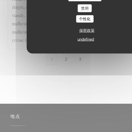
doigts, cuillère si vous prenez des moules, couteau pour la
禁用
viande.. Rapport qualité / prix ne vaut pas le déplacement 2
个性化
malheureux petits pains; portion moules congrue; 3
保密政策
malheureuses coquilles St Jacques qui nagent dans la
undefined
crème Pas notre meilleure expérience sur la côte d’Opale
1
2
3
地点