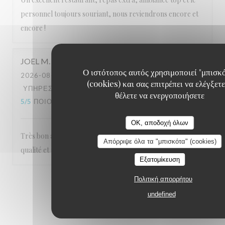
personnel toujours souriant, nous reviendrons encore et
encore !
JOEL
M
Ο ιστότοπος αυτός χρησιμοποιεί "μπισκ
2026-08-04
- 12:30 - ΚΑΛΕΣΜΈΝΟΙ 2
(cookies) και σας επιτρέπει να ελέγξετε
ΥΠΗΡΕΣΊΑ
:
5
/5
ΑΤΜΌΣΦΑΙΡΑ
:
5
/5
ΜΕΝΟΎ
:
θέλετε να ενεργοποιήσετε
5
/5
ΠΟΙΌΤΗΤΑ / ΤΙΜΉ
:
5
/5
OK, αποδοχή όλων
Très bon accueil , service souriant et efficace , repas de
Απόρριψε όλα τα "μπισκότα" (cookies)
qualité et un cadre magnifique ! Nous recommandons !!
Εξατομίκευση
Πολιτική απορρήτου
1
2
3
undefined