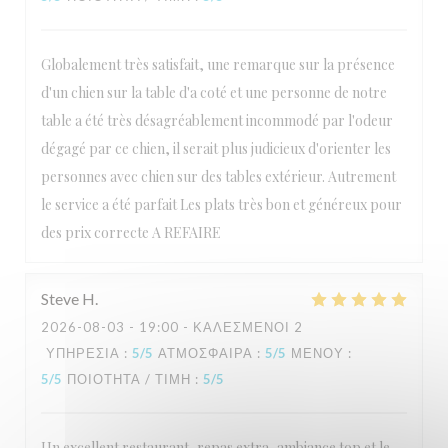
Globalement très satisfait, une remarque sur la présence
d'un chien sur la table d'a coté et une personne de notre
table a été très désagréablement incommodé par l'odeur
dégagé par ce chien, il serait plus judicieux d'orienter les
personnes avec chien sur des tables extérieur. Autrement
le service a été parfait Les plats très bon et généreux pour
des prix correcte A REFAIRE
Steve
H
2026-08-03
- 19:00 - ΚΑΛΕΣΜΈΝΟΙ 2
ΥΠΗΡΕΣΊΑ
:
5
/5
ΑΤΜΌΣΦΑΙΡΑ
:
5
/5
ΜΕΝΟΎ
:
5
/5
ΠΟΙΌΤΗΤΑ / ΤΙΜΉ
:
5
/5
Un excellent restaurant, repas extra, ambiance top et le