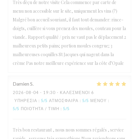
Très dèçu de notre visite Cela commence par carte de
menu non accessible sur le site, uniquement les vins (?)
Malgré bon accueil souriant, il faut tout demander: rince-
doigts, cuillère si vous prenez des moules, couteau pour la
viande.. Rapport qualité / prix ne vaut pas le déplacement 2
malheureux petits pains; portion moules congrue; 3
malheureuses coquilles St Jacques qui nagent dans la
crème Pas notre meilleure expérience sur la côte d’Opale
Damien
S
2026-08-04
- 19:30 - ΚΑΛΕΣΜΈΝΟΙ 6
ΥΠΗΡΕΣΊΑ
:
5
/5
ΑΤΜΌΣΦΑΙΡΑ
:
5
/5
ΜΕΝΟΎ
:
5
/5
ΠΟΙΌΤΗΤΑ / ΤΙΜΉ
:
5
/5
Très bon restaurant , nous nous sommes régalés , service
rapide , serveuse très sympathique Nous reviendrons sans