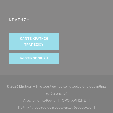
ΚΡΆΤΗΣΗ
ΚΆΝΤΕ ΚΡΆΤΗΣΗ
ΤΡΑΠΕΖΙΟΎ
ΙΔΙΩΤΙΚΟΠΟΊΗΣΗ
© 2026 L'Estival — Η ιστοσελίδα του εστιατορίου δημιουργήθηκε
((ανοίγει σε νέο παράθυρο))
από
Zenchef
Αποποίηση ευθύνης
ΌΡΟΙ ΧΡΉΣΗΣ
((ανοίγει σε νέο παράθυρο))
((ανοίγει σε νέο παράθυ
Πολιτική προστασίας προσωπικών δεδομένων
((ανοίγει σε νέο παράθυρο))