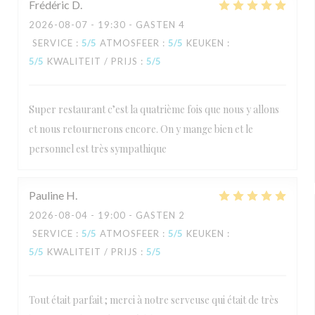
Frédéric
D
2026-08-07
- 19:30 - GASTEN 4
SERVICE
:
5
/5
ATMOSFEER
:
5
/5
KEUKEN
:
5
/5
KWALITEIT / PRIJS
:
5
/5
Super restaurant c’est la quatrième fois que nous y allons
et nous retournerons encore. On y mange bien et le
personnel est très sympathique
Pauline
H
2026-08-04
- 19:00 - GASTEN 2
SERVICE
:
5
/5
ATMOSFEER
:
5
/5
KEUKEN
:
5
/5
KWALITEIT / PRIJS
:
5
/5
Tout était parfait ; merci à notre serveuse qui était de très