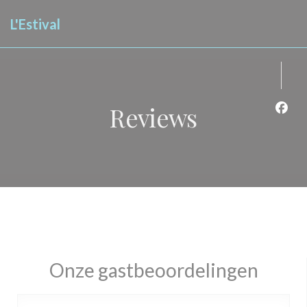
Cookies beheer paneel
L'Estival
Reviews
Face
Onze gastbeoordelingen