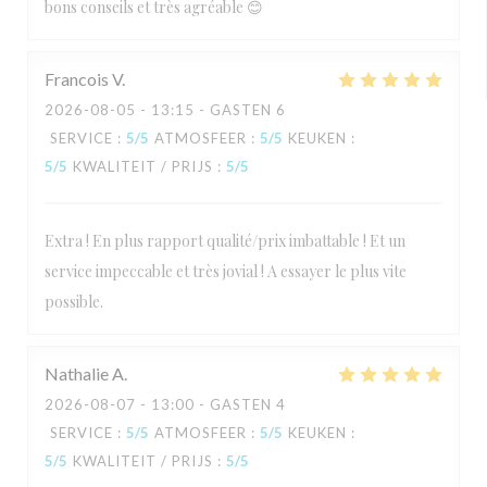
bons conseils et très agréable 😊
Francois
V
2026-08-05
- 13:15 - GASTEN 6
SERVICE
:
5
/5
ATMOSFEER
:
5
/5
KEUKEN
:
5
/5
KWALITEIT / PRIJS
:
5
/5
Extra ! En plus rapport qualité/prix imbattable ! Et un
service impeccable et très jovial ! A essayer le plus vite
possible.
Nathalie
A
2026-08-07
- 13:00 - GASTEN 4
SERVICE
:
5
/5
ATMOSFEER
:
5
/5
KEUKEN
:
5
/5
KWALITEIT / PRIJS
:
5
/5