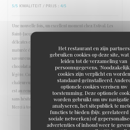
5
/5
KWALITEIT / PRIJS
:
4
/5
Une nouvelle fois, un excellent moment chez Estival. Les
Saint-Jacques au sablé de Wissant étaient toujours aussi
délicates et parfaitement réalisées. La côte de bœuf
Het restaurant en zijn partners
maturée était exceptionnelle : une viande tendre,
gebruiken cookies op deze site, wat
savoureuse et cuite à la perfection. Pour finir, la mousse au
leiden tot de verzameling van
chocolat a parfaitement conclu le repas, gourmande et
persoonsgegevens. 'Noodzakelijk
cookies zijn verplicht en worde
légère. Comme à chacune de nos visites, l'accueil est
standaard geïnstalleerd. Ander
chaleureux, le service est attentionné et la qualité des plats
optionele cookies vereisen uw
est au rendez-vous. Une adresse que nous recommandons
toestemming. Deze optionele cook
worden gebruikt om uw navigatie 
sans hésiter et où nous reviendrons avec grand plaisir !
analyseren, het sitepubliek te met
Merci à toute l'équipe pour ce très bon moment ! »
functies te bieden (bijv. gerelateerd
sociale netwerken) of gepersonalis
advertenties of inhoud weer te geven
1
2
3