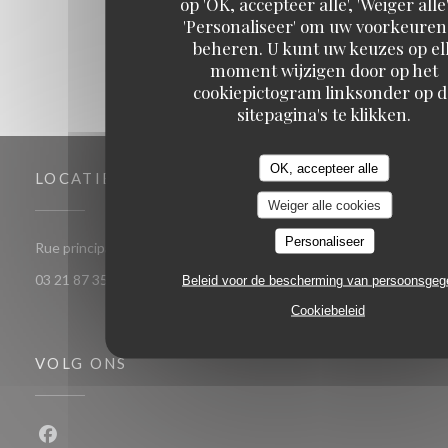
op 'OK, accepteer alle', 'Weiger alle'
'Personaliseer' om uw voorkeuren
beheren. U kunt uw keuzes op el
moment wijzigen door op het
cookiepictogram linksonder op d
sitepagina's te klikken.
OK, accepteer alle
LOCATIE
Weiger alle cookies
Personaliseer
((opent in een nieuw venster))
Rue principale 62179 Audinghen
03 21 87 35 32
Beleid voor de bescherming van persoonsge
Cookiebeleid
VOLG ONS