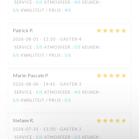
SERVICE
:
5
/5
ATMOSFEER
:
4
/5
KEUKEN
:
5
/5
KWALITEIT / PRIJS
:
4
/5
L'Estival
Patrick
P
2026-08-01
- 12:30 - GASTEN 4
SERVICE
:
5
/5
ATMOSFEER
:
5
/5
KEUKEN
:
5
/5
KWALITEIT / PRIJS
:
5
/5
Marie-Pascale
P
2026-08-06
- 19:45 - GASTEN 3
SERVICE
:
5
/5
ATMOSFEER
:
4
/5
KEUKEN
:
5
/5
KWALITEIT / PRIJS
:
5
/5
Stefane
R
2026-07-31
- 13:30 - GASTEN 2
SERVICE
:
5
/5
ATMOSFEER
:
5
/5
KEUKEN
: