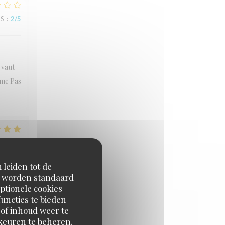
JS
:
2
/5
 vaut
ème Pas
JS
:
5
/5
 leiden tot de
en worden standaard
ptionele cookies
uncties te bieden
 of inhoud weer te
orkeuren te beheren.
JS
:
5
/5