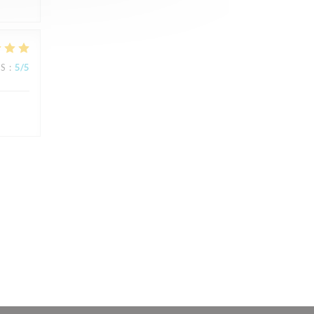
JS
:
5
/5