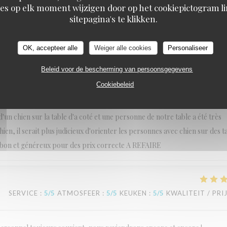
es op elk moment wijzigen door op het cookiepictogram l
L'Estival
sitepagina's te klikken.
n est magnifique et très bien entretenu. Une très bonne expérience
OK, accepteer alle
Weiger alle cookies
Personaliseer
Beleid voor de bescherming van persoonsgegevens
SERVICE
:
5
/5
ATMOSFEER
:
5
/5
KEUKEN
:
5
/5
KWALITEIT / PRI
Cookiebeleid
un chien sur la table d'a coté et une personne de notre table a été très
, il serait plus judicieux d'orienter les personnes avec chien sur des t
rès bon et généreux pour des prix correcte A REFAIRE
SERVICE
:
5
/5
ATMOSFEER
:
5
/5
KEUKEN
:
5
/5
KWALITEIT / PRI