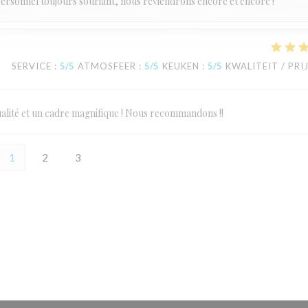
personnel toujours souriant, nous reviendrons encore et encore !
SERVICE
:
5
/5
ATMOSFEER
:
5
/5
KEUKEN
:
5
/5
KWALITEIT / PRI
 qualité et un cadre magnifique ! Nous recommandons !!
1
2
3