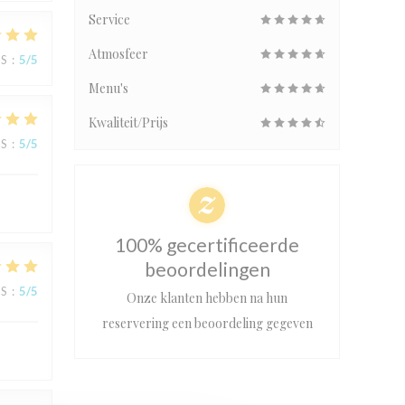
Service
Atmosfeer
JS
:
5
/5
Menu's
Kwaliteit/Prijs
JS
:
5
/5
100% gecertificeerde
beoordelingen
JS
:
5
/5
Onze klanten hebben na hun
reservering een beoordeling gegeven