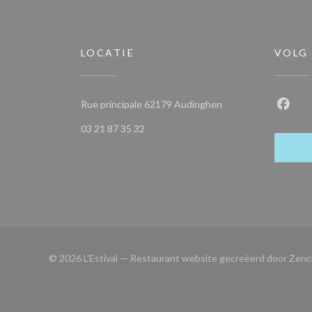
LOCATIE
VOLG
((opent in een nieuw
Rue principale 62179 Audinghen
Faceb
03 21 87 35 32
© 2026 L'Estival — Restaurant website gecreëerd door
Zenc