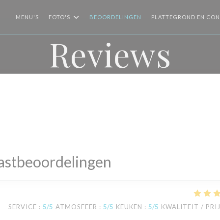
MENU'S
FOTO'S
BEOORDELINGEN
PLATTEGROND EN CO
Reviews
astbeoordelingen
SERVICE
:
5
/5
ATMOSFEER
:
5
/5
KEUKEN
:
5
/5
KWALITEIT / PRI