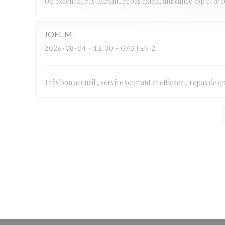
Un excellent restaurant, repas extra, ambiance top et le 
JOEL
M
2026-08-04
- 12:30 - GASTEN 2
Très bon accueil , service souriant et efficace , repas de