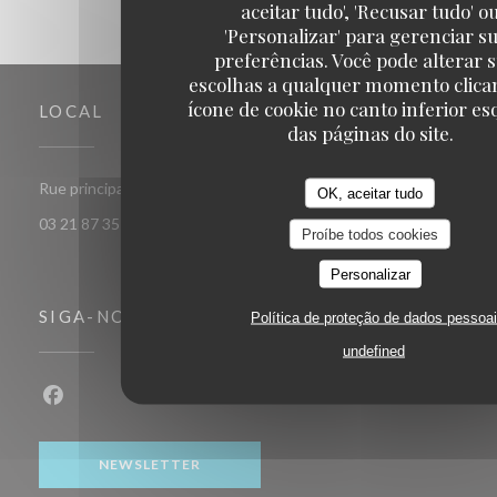
aceitar tudo', 'Recusar tudo' o
'Personalizar' para gerenciar s
preferências. Você pode alterar 
escolhas a qualquer momento clica
ícone de cookie no canto inferior e
LOCAL
das páginas do site.
((abre numa nova janela))
Rue principale 62179 Audinghen
OK, aceitar tudo
03 21 87 35 32
Proíbe todos cookies
Personalizar
SIGA-NOS
Política de proteção de dados pessoa
undefined
Facebook ((abre numa nova janela))
NEWSLETTER