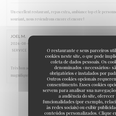
Un excellent restaurant, repas extra, ambiance top et le personn
souriant, nous reviendrons encore et encore !
JOEL
M
2026-08-04
- 12:30 - GUESTS 2
O restaurante e seus parceiros uti
SERVICE
:
5
/5
AMBIENCE
:
5
/5
MENU
:
5
/5
QUALITY_PRICE
cookies neste site, o que pode impli
coleta de dados pessoais. Os coo
denominados «necessários» s
Très bon accueil , service souriant et efficace , repas de qualité e
obrigatórios e instalados por pad
magnifique ! Nous recommandons !!
Outros cookies opcionais requere
consentimento. Esses cookies opci
servem para analisar sua navegação
1
2
3
a audiência do site, oferecer
funcionalidades (por exemplo, relac
às redes sociais) ou exibir publicid
conteúdos personalizados. Clique e