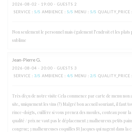
2026-08-02
- 19:00 - GUESTS 2
SERVICE
:
5
/5
AMBIENCE
:
5
/5
MENU
:
5
/5
QUALITY_PRICE
Non seulement le personnel mais également l’endroit et les plats
sublime
Jean-Pierre
G
2026-08-04
- 20:00 - GUESTS 3
SERVICE
:
3
/5
AMBIENCE
:
4
/5
MENU
:
2
/5
QUALITY_PRICE
Très dèçu de notre visite Cela commence par carte de menu non ac
site, uniquement les vins (?) Malgré bon accueil souriant, il faut 
rince-doigts, cuillère si vous prenez des moules, couteau pour la
qualité / prix ne vaut pas le déplacement 2 malheureux petits pai
congrue; 3 malheureuses coquilles St Jacques qui nagent dans la 