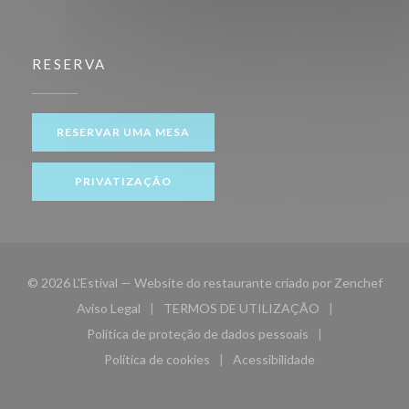
RESERVA
RESERVAR UMA MESA
PRIVATIZAÇÃO
((ab
© 2026 L'Estival — Website do restaurante criado por
Zenchef
Aviso Legal
TERMOS DE UTILIZAÇÃO
((abre numa nova janela))
((abre numa nova janela))
Política de proteção de dados pessoais
((abre numa nova janela))
Política de cookies
Acessibilidade
((abre numa nova janela))
((abre numa nova janela)