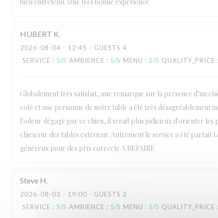
bien entretenu. Une très bonne expérience
L'Estival
HUBERT
K
2026-08-04
- 12:45 - GUESTS 4
SERVICE
:
5
/5
AMBIENCE
:
5
/5
MENU
:
5
/5
QUALITY_PRICE
Globalement très satisfait, une remarque sur la présence d'un chie
coté et une personne de notre table a été très désagréablement
l'odeur dégagé par ce chien, il serait plus judicieux d'orienter le
chien sur des tables extérieur. Autrement le service a été parfait L
généreux pour des prix correcte A REFAIRE
Steve
H
2026-08-03
- 19:00 - GUESTS 2
SERVICE
:
5
/5
AMBIENCE
:
5
/5
MENU
:
5
/5
QUALITY_PRICE